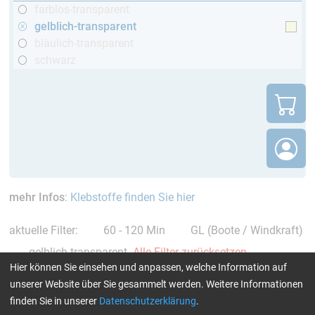
farblos-transparent
gelblich-transparent
bläulich-transparent
schwarz
mehr Infos
:
Klebstoffe finden Sie hier
aktuelle Filter:
60 - 120 Min
GL (Boote / Windkraft)
gelblich-transparent
Alle Filter zurücksetzen
Hier können Sie einsehen und anpassen, welche Information auf
unserer Website über Sie gesammelt werden. Weitere Informationen
finden Sie in unserer
Datenschutzerklärung
.