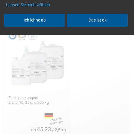
Lassen Sie mich wählen
Epoxidharz L
Ich lehne ab
Das ist ok
Einzelpackungen:
2,5, 5, 10, 25 und 200 kg
45,23
ab
/ 2,5 kg