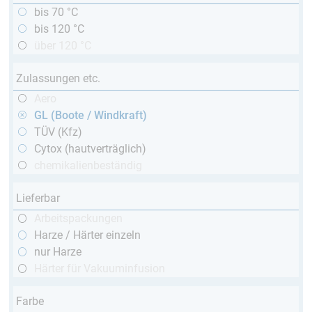
bis 70 °C
bis 120 °C
über 120 °C
Zulassungen etc.
Aero
GL (Boote / Windkraft)
TÜV (Kfz)
Cytox (hautverträglich)
chemikalienbeständig
Lieferbar
Arbeitspackungen
Harze / Härter einzeln
nur Harze
Härter für Vakuuminfusion
Farbe