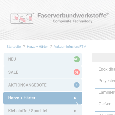
Startseite
Harze + Härter
Vakuuminfusion/RTM
NEU
Epoxidha
SALE
Polyeste
AKTIONSANGEBOTE
Laminier
Harze + Härter
Gießen
Untermenü öffnen
Klebstoffe / Spachtel