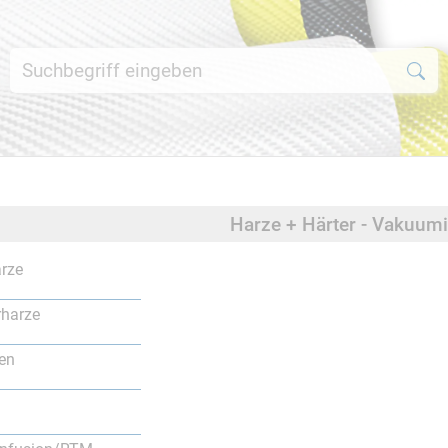
Harze + Härter - Vakuu
rze
rharze
en