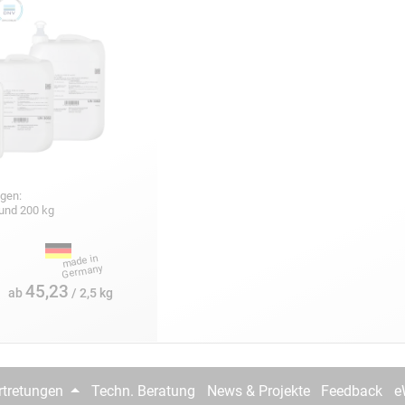
gen:
5 und 200 kg
45,23
ab
/ 2,5 kg
rtretungen
Techn. Beratung
News & Projekte
Feedback
e