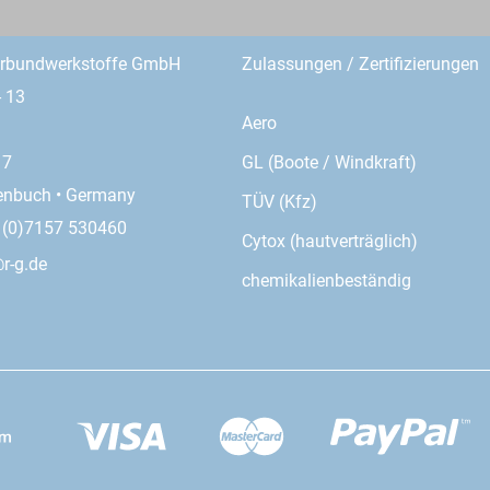
erbundwerkstoffe GmbH
Zulassungen / Zertifizierungen
- 13
Aero
GL (Boote / Windkraft)
17
enbuch • Germany
TÜV (Kfz)
9 (0)7157 530460
Cytox (hautverträglich)
r-g.de
chemikalienbeständig