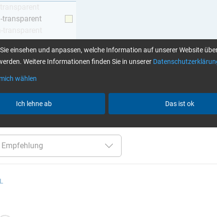
-transparent
h-transparent
h-transparent
z
Sie einsehen und anpassen, welche Information auf unserer Website über
erden. Weitere Informationen finden Sie in unserer
Datenschutzerklärun
 mich wählen
Klebstoffe finden Sie hier
Ich lehne ab
Das ist ok
er:
bis 60 Min
bis 120 °C
nur Harze
Alle Filter zurü
 L