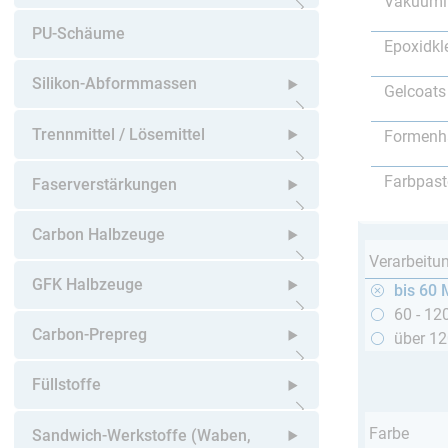
Vakuumi
Untermenü öffnen
PU-Schäume
Epoxidkl
Silikon-Abformmassen
Gelcoats
Untermenü öffnen
Trennmittel / Lösemittel
Formenh
Untermenü öffnen
Farbpast
Faserverstärkungen
Untermenü öffnen
Carbon Halbzeuge
Verarbeitu
Untermenü öffnen
GFK Halbzeuge
bis 60 
60 - 12
Untermenü öffnen
Carbon-Prepreg
über 1
Untermenü öffnen
Füllstoffe
Untermenü öffnen
Farbe
Sandwich-Werkstoffe (Waben,