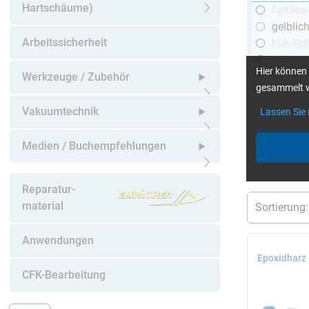
Hartschäume)
farblos
Untermenü öffnen
gelblic
Arbeitssicherheit
bläulic
schwar
Hier können 
Werkzeuge / Zubehör
gesammelt w
Untermenü öffnen
Vakuumtechnik
Lassen Sie
mehr Infos
:
Untermenü öffnen
Medien / Buchempfehlungen
aktuelle Filt
Untermenü öffnen
Reparatur-
material
Anwendungen
Epoxidharz
CFK-Bearbeitung