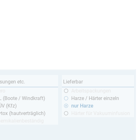
sungen etc.
Lieferbar
ero
Arbeitspackungen
 (Boote / Windkraft)
Harze / Härter einzeln
ÜV (Kfz)
nur Harze
tox (hautverträglich)
Härter für Vakuuminfusion
hemikalienbeständig