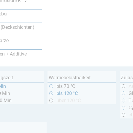
nfusion/RTM
eber
 (Deckschichten)
arze
en + Additive
ngszeit
Wärmebelastbarkeit
Zulas
Min
bis 70 °C
A
0 Min
bis 120 °C
GL
20 Min
über 120 °C
T
Cy
c