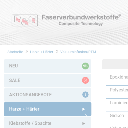
Startseite
Harze + Härter
Vakuuminfusion/RTM
NEU
Epoxidha
SALE
Polyeste
AKTIONSANGEBOTE
Laminier
Harze + Härter
Gießen
Untermenü öffnen
Klebstoffe / Spachtel