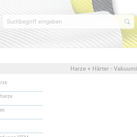
Harze + Härter - Vakuu
rze
rharze
en