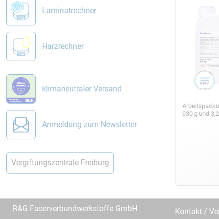
Laminatrechner
Harzrechner
klimaneutraler Versand
Arbeitspack
930 g und 3,
Anmeldung zum Newsletter
Vergiftungszentrale Freiburg
R&G Faserverbundwerkstoffe GmbH
Kontakt / Ve