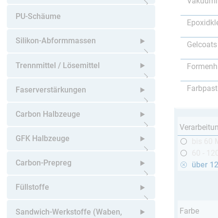
Vakuumi
Untermenü öffnen
PU-Schäume
Epoxidkl
Silikon-Abformmassen
Gelcoats
Untermenü öffnen
Trennmittel / Lösemittel
Formenh
Untermenü öffnen
Farbpast
Faserverstärkungen
Untermenü öffnen
Carbon Halbzeuge
Verarbeitu
Untermenü öffnen
GFK Halbzeuge
bis 60 
60 - 12
Untermenü öffnen
Carbon-Prepreg
über 1
Untermenü öffnen
Füllstoffe
Untermenü öffnen
Farbe
Sandwich-Werkstoffe (Waben,