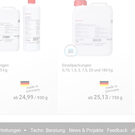
ungen:
Einzelpackungen:
25 kg
0,75, 1,5, 3, 7,5, 20 und 180 kg
24,99
25,13
ab
/ 930 g
ab
/ 750 g
rtretungen
Techn. Beratung
News & Projekte
Feedback
e