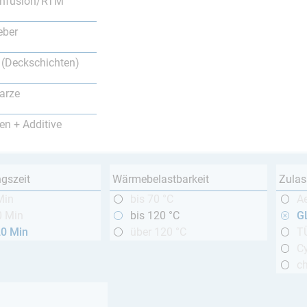
nfusion/RTM
eber
 (Deckschichten)
arze
en + Additive
ngszeit
Wärmebelastbarkeit
Zulas
Min
bis 70 °C
A
0 Min
bis 120 °C
GL
20 Min
über 120 °C
T
Cy
c