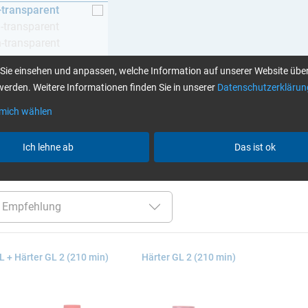
-transparent
h-transparent
h-transparent
z
Sie einsehen und anpassen, welche Information auf unserer Website über
erden. Weitere Informationen finden Sie in unserer
Datenschutzerklärun
 mich wählen
Klebstoffe finden Sie hier
Ich lehne ab
Das ist ok
er:
über 120 Min
GL (Boote / Windkraft)
farblos-tra
L + Härter GL 2 (210 min)
Härter GL 2 (210 min)