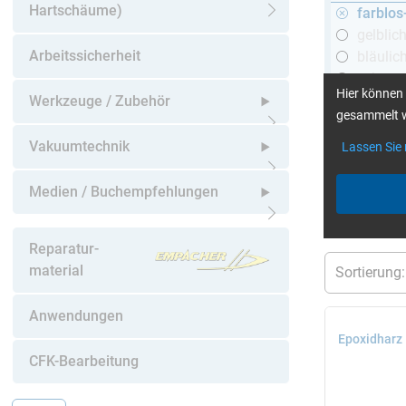
Hartschäume)
farblos
Untermenü öffnen
gelblic
Arbeitssicherheit
bläulic
schwar
Hier können 
Werkzeuge / Zubehör
gesammelt w
Untermenü öffnen
Vakuumtechnik
Lassen Sie
mehr Infos
:
Untermenü öffnen
Medien / Buchempfehlungen
aktuelle Filt
Untermenü öffnen
Reparatur-
material
Anwendungen
Epoxidharz 
CFK-Bearbeitung