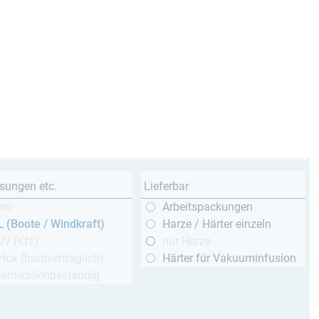
sungen etc.
Lieferbar
ero
Arbeitspackungen
 (Boote / Windkraft)
Harze / Härter einzeln
ÜV (Kfz)
nur Harze
tox (hautverträglich)
Härter für Vakuuminfusion
hemikalienbeständig