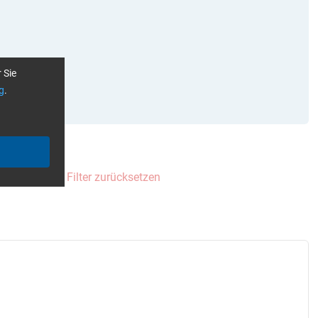
 Sie
g
.
nsparent
Alle Filter zurücksetzen