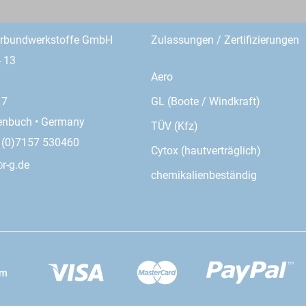
erbundwerkstoffe GmbH
Zulassungen / Zertifizierungen
- 13
Aero
GL (Boote / Windkraft)
17
enbuch • Germany
TÜV (Kfz)
9 (0)7157 530460
Cytox (hautverträglich)
r-g.de
chemikalienbeständig