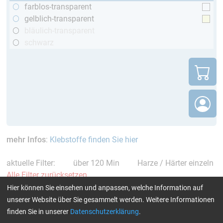
farblos-transparent
gelblich-transparent
bläulich-transparent
schwarz
mehr Infos
:
Klebstoffe finden Sie hier
aktuelle Filter:
über 120 Min
Harze / Härter einzeln
Alle Filter zurücksetzen
Hier können Sie einsehen und anpassen, welche Information auf
unserer Website über Sie gesammelt werden. Weitere Informationen
finden Sie in unserer
Datenschutzerklärung
.