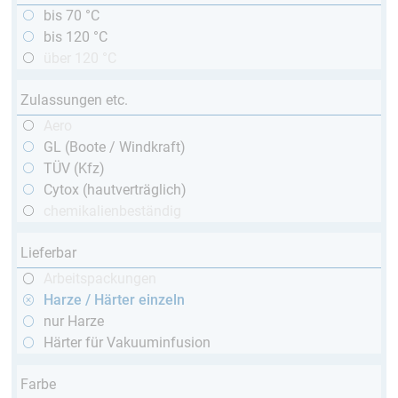
bis 70 °C
bis 120 °C
über 120 °C
Zulassungen etc.
Aero
GL (Boote / Windkraft)
TÜV (Kfz)
Cytox (hautverträglich)
chemikalienbeständig
Lieferbar
Arbeitspackungen
Harze / Härter einzeln
nur Harze
Härter für Vakuuminfusion
Farbe