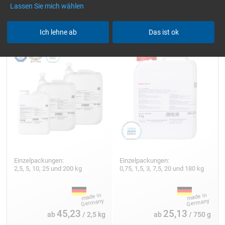
Lassen Sie mich wählen
Epoxidharz L
Härter GL 2 (210 min)
Ich lehne ab
Das ist ok
Einzelpackungen:
Einzelpackungen:
2,5, 5, 10, 25 und 200 kg
0,75, 1,5, 3, 7,5, 20 und 180 kg
45,23
25,13
ab
/ 2,5 kg
ab
/ 750 g