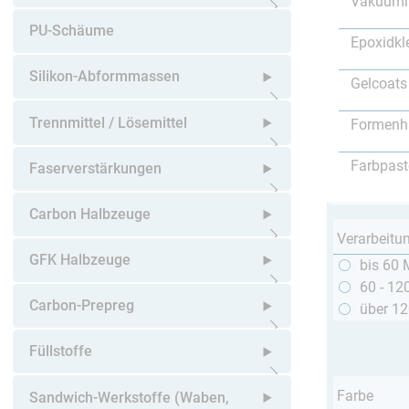
Vakuumi
Untermenü öffnen
PU-Schäume
Epoxidkl
Silikon-Abformmassen
Gelcoats
Untermenü öffnen
Trennmittel / Lösemittel
Formenh
Untermenü öffnen
Farbpast
Faserverstärkungen
Untermenü öffnen
Carbon Halbzeuge
Verarbeitu
Untermenü öffnen
GFK Halbzeuge
bis 60 
60 - 12
Untermenü öffnen
Carbon-Prepreg
über 1
Untermenü öffnen
Füllstoffe
Untermenü öffnen
Farbe
Sandwich-Werkstoffe (Waben,