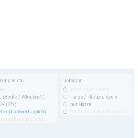
sungen etc.
Lieferbar
ero
Arbeitspackungen
 (Boote / Windkraft)
Harze / Härter einzeln
ÜV (Kfz)
nur Harze
tox (hautverträglich)
Härter für Vakuuminfusion
hemikalienbeständig