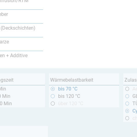
nfusion/RTM
eber
 (Deckschichten)
arze
en + Additive
ngszeit
Wärmebelastbarkeit
Zulas
Min
bis 70 °C
A
0 Min
bis 120 °C
GL
20 Min
über 120 °C
T
Cy
c