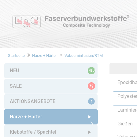
Startseite
Harze + Härter
Vakuuminfusion/RTM
NEU
Epoxidha
SALE
Polyeste
AKTIONSANGEBOTE
Laminier
Harze + Härter
Gießen
Untermenü öffnen
Klebstoffe / Spachtel