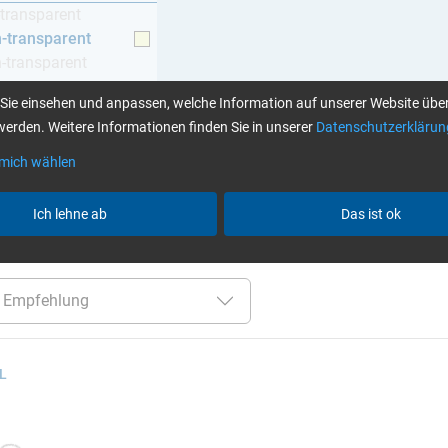
-transparent
h-transparent
h-transparent
z
Sie einsehen und anpassen, welche Information auf unserer Website über
erden. Weitere Informationen finden Sie in unserer
Datenschutzerklärun
 mich wählen
Klebstoffe finden Sie hier
Ich lehne ab
Das ist ok
er:
bis 70 °C
Cytox (hautverträglich)
gelblich-transp
 L