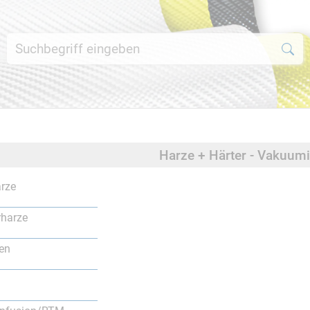
Harze + Härter - Vakuu
rze
rharze
en