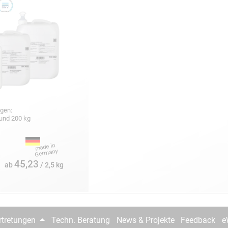
gen:
5 und 200 kg
45,23
ab
/ 2,5 kg
rtretungen
Techn. Beratung
News & Projekte
Feedback
e