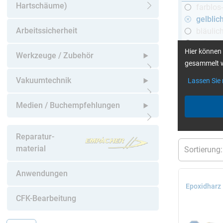
Hartschäume)
farblos
Untermenü öffnen
gelblic
Arbeitssicherheit
bläulic
schwar
Hier können 
Werkzeuge / Zubehör
gesammelt w
Untermenü öffnen
Vakuumtechnik
Lassen Sie
mehr Infos
:
Untermenü öffnen
Medien / Buchempfehlungen
aktuelle Filt
Untermenü öffnen
Reparatur-
material
Anwendungen
Epoxidharz
CFK-Bearbeitung