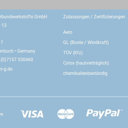
erbundwerkstoffe GmbH
Zulassungen / Zertifizierungen
- 13
Aero
GL (Boote / Windkraft)
17
enbuch • Germany
TÜV (Kfz)
9 (0)7157 530460
Cytox (hautverträglich)
r-g.de
chemikalienbeständig