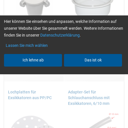
-740 mmHg. Der Vakuumverlust beträgt maximal 20
mmHg in 24 Stunden.
Exsikkator 2,15 Liter (Ø 150 mm)
Hier können Sie einsehen und anpassen, welche Information auf
Die kompakte Vakuumglocke eignet sich für kleinere
unserer Website über Sie gesammelt werden. Weitere Informationen
Harzmengen bis ca. 500 g. Ideal für
finden Sie in unserer
Datenschutzerklärung
.
10 Liter, 2 Anschlüsse
9,2 Liter / Ø 250 mm
Schmuckherstellung, kleine Gussteile und
Lassen Sie mich wählen
Hobbybereich.
Exsikkator 9,2 Liter (Ø 250 mm)
Ich lehne ab
Das ist ok
225,18
116,68
ab
/ Stück/pc.
ab
/ Stück/pc.
Der große Exsikkator fasst Mischbecher bis 2 kg Harz.
Geeignet für professionelle Anwendungen, größere
Silikonformen und den Modellbau.
Lochplatten für
Adapter-Set für
Zubehör
Exsikkatoren aus PP/PC
Schlauchanschluss mit
Ergänzend bieten wir Lochplatten als Einlegeboden
Exsikkatoren, 6/10 mm
sowie Adapter-Sets für den Schlauchanschluss an die
Vakuumpumpe.
Materialien:
Die transparente Haube besteht aus