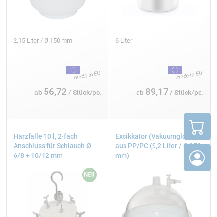
Exsikkator im Faserverbundbau – Harz und
Silikon entgasen
2,15 Liter / Ø 150 mm
6 Liter
Beim Anmischen von Gießharz oder Silikonkautschuk
werden unvermeidlich Luftblasen eingerührt. Diese
führen zu:
Oberflächenfehlern und Poren im Gussteil
56,72
89,17
ab
/ Stück/pc.
ab
/ Stück/pc.
Reduzierter mechanischer Festigkeit
Optischen Mängeln bei transparenten Harzen
Durch das Entgasen im Exsikkator werden diese
Harzfalle 10 l, 2-fach
Exsikkator (Vakuumglocke)
Probleme vermieden. Besonders wichtig ist das
Anschluss für Schlauch Ø
aus PP/PC (9,2 Liter / Ø 250
Entgasen bei transparentem Epoxidharz, dickwandigen
6/8 + 10/12 mm
mm)
Gussteilen und Silikonformen für den Modellbau.
Exsikkatoren bei R&G
R&G liefert ausschließlich
implosionsgeprüfte
Exsikkatoren
, beständig gegen ein Vakuum von bis zu