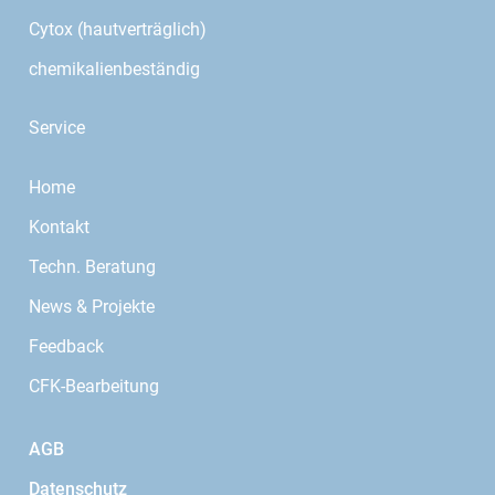
mechanische Festigkeit – besonders bei transparenten
Cytox (hautverträglich)
Harzen.
chemikalienbeständig
Wie entgast man Epoxidharz im Exsikkator?
Stellen Sie den Mischbecher mit dem angerührten Harz
Service
in den Exsikkator und schließen Sie die Vakuumpumpe
an. Beim Evakuieren schäumt das Harz zunächst auf,
Home
da die Luftblasen expandieren. Nach 2–5 Minuten
Kontakt
kollabieren die Blasen und das Harz wird klar. Dann
belüften und zügig verarbeiten.
Techn. Beratung
Was ist der Unterschied zwischen Exsikkator und
News & Projekte
Vakuumglocke?
Feedback
Im Faserverbundbau werden die Begriffe oft synonym
verwendet. Streng genommen ist "Exsikkator" der
CFK-Bearbeitung
Fachbegriff aus der Chemie, während "Vakuumglocke"
die Funktion beschreibt. Die R&G-Exsikkatoren sind als
AGB
Vakuumglocken zum Entgasen konzipiert.
Datenschutz