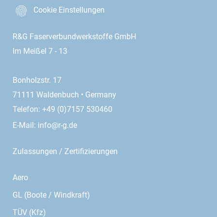
entnehmen und verarbeiten
Cookie Einstellungen
Tipp:
Bei stark schäumenden Harzen das Vakuum
mehrmals aufbauen und ablassen, bis keine Blasen
R&G Faserverbundwerkstoffe GmbH
mehr aufsteigen.
Im Meißel 7 - 13
FAQ – Häufig gestellte Fragen
Was ist ein Exsikkator?
Bonholzstr. 17
Ein Exsikkator ist ein luftdicht verschließbares Gefäß
71111 Waldenbuch • Germany
aus Kunststoff oder Glas. Mit einer Vakuumpumpe
Telefon: +49 (0)7157 530460
verbunden, dient er im Faserverbundbau zum Entgasen
von Gießharz und Silikon. Ursprünglich wurde er in der
E-Mail:
info@r-g.de
Chemie zur Trocknung von Substanzen verwendet.
Zulassungen / Zertifizierungen
Wofür braucht man einen Exsikkator im
Faserverbundbau?
Aero
Im Faserverbundbau dient der Exsikkator zum Entfernen
von Luftblasen aus angemischtem Harz oder Silikon.
GL (Boote / Windkraft)
Das Entgasen ist entscheidend für blasenfreie
TÜV (Kfz)
Gussteile, optimale Oberflächenqualität und maximale