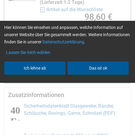
(Lieferzeit 1-2 Tage)
Artikel auf die Wunschliste
98,60
€
(Grundpreis
3,88
€ / m² )
Hier können Sie einsehen und anpassen, welche Information auf
Staffelpreise
unserer Website über Sie gesammelt werden. Weitere Informationen
-
+
finden Sie in unserer
Datenschutzerklärung
.
Lassen Sie mich wählen
in den Warenkorb
Ich lehne ab
Das ist ok
alle Preise
inkl. 19% MwSt, ggf. zzgl.
Frachtkosten
Zusatzinformationen
Sicherheitsdatenblatt Glasgewebe, Bänder,
öffnet de
Schläuche, Rovings, Garne, Schnitzel (PDF)