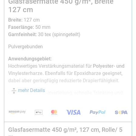
Glasfasermatte 450 g/m², Breite
127 cm
Breite:
127 cm
Faserlänge:
50 mm
Garnfeinheit:
30 tex (spinngeteilt)
Pulvergebunden
Anwendungsgebiet:
Hochwertiges Verstärkungsmaterial für
Polyester- und
Vinylesterharze.
Ebenfalls für Epoxidharze geeignet,
dabei aber geringfügig reduzierte Drapierfähigkeit.
mehr Details
Gleichmäßige Faserverteilung, schnelle Tränkung und
gute Transparenz. Höhere Harzaufnahme als
Glasgewebe.
Glasfasermatten eignen sich z.B. für Tanks, Boote,
Behälter und Kfz-Bauteile.
Glasfasermatte 450 g/m², 127 cm, Rolle/ 5
Auch künstlerische Projekte können damit sehr gut