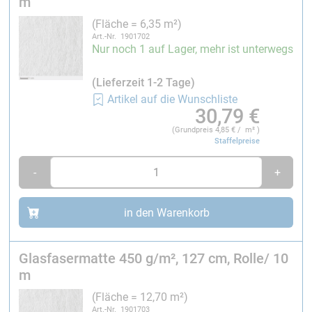
m
verwirklicht werden. Dazu empfehlen wir dann das
(Fläche = 6,35 m²)
hochtransparente
Epoxydharz HT 2 + Härter HT 2
Art.-Nr. 1901702
(Bestell-Nr. 105100-X) zu verwenden.
Nur noch 1 auf Lager, mehr ist unterwegs
Erreichbare Faservolumenanteile im
(Lieferzeit 1-2 Tage)
Handlaminierverfahren zwischen 10 und 20 %.
Artikel auf die Wunschliste
30,79
€
Rechnerische Daten für Handlaminate mit 15 Vol. %
(Grundpreis
4,85
€ / m² )
Fasern:
Staffelpreise
Harzverbrauch: 1127 g/m², Laminatdicke: 1,15 mm,
Laminatgewicht: 1577 g/m²
-
+
in den Warenkorb
Glasfasermatte 450 g/m², 127 cm, Rolle/ 10
m
(Fläche = 12,70 m²)
Art.-Nr. 1901703