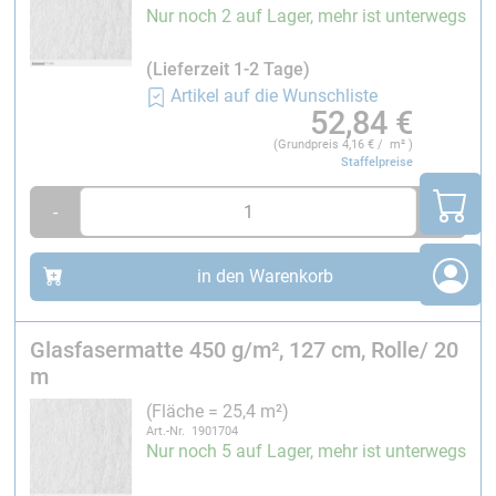
Nur noch 2 auf Lager, mehr ist unterwegs
(Lieferzeit 1-2 Tage)
Artikel auf die Wunschliste
52,84
€
(Grundpreis
4,16
€ / m² )
Staffelpreise
-
+
in den Warenkorb
Glasfasermatte 450 g/m², 127 cm, Rolle/ 20
m
(Fläche = 25,4 m²)
Art.-Nr. 1901704
Nur noch 5 auf Lager, mehr ist unterwegs