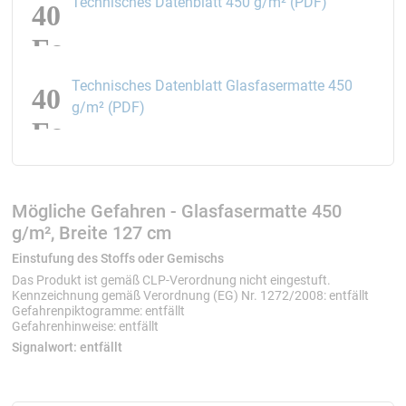
öffnet den L
Technisches Datenblatt 450 g/m² (PDF)
Technisches Datenblatt Glasfasermatte 450
öffnet den Link in einem neuen Fenster
g/m² (PDF)
Mögliche Gefahren - Glasfasermatte 450
g/m², Breite 127 cm
Einstufung des Stoffs oder Gemischs
Das Produkt ist gemäß CLP-Verordnung nicht eingestuft.
Kennzeichnung gemäß Verordnung (EG) Nr. 1272/2008: entfällt
Gefahrenpiktogramme: entfällt
Gefahrenhinweise: entfällt
Signalwort:
entfällt