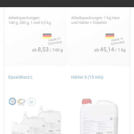
Arbeitspackungen:
Arbeitspackungen: 1 kg Harz
140 g, 280 g, 1 und 3,5 kg
und Härter + Zubehör
8,53
45,14
ab
/ 140 g
ab
/ 1 kg
Epoxidharz L
Härter S (15 min)