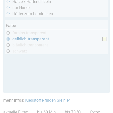
Harze / Härter einzeln
nur Harze
Härter zum Laminieren
Farbe
farblos-transparent
gelblich-transparent
bläulich-transparent
schwarz
mehr Infos
:
Klebstoffe finden Sie hier
aktuelle Filter:
bis 60 Min
bis 70 °C
Cytox