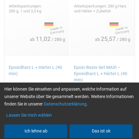
Arbeitspackungen:
Arbeitspackungen: 280 g Harz
280 g, 1 und 3,5 kg
und Härter + Zubehör
11,02
25,57
ab
/ 280 g
ab
/ 280 g
Epoxidharz L + Härter L (40
Epoxi-Basis-Set MAXI –
min)
Epoxidharz L + Härter L (40
min)
Hier können Sie einsehen und anpassen, welche Information auf
unserer Website über Sie gesammelt werden. Weitere Informationen
finden Sie in unserer
Datenschutzerklärung
.
Lassen Sie mich wählen
Ich lehne ab
Das ist ok