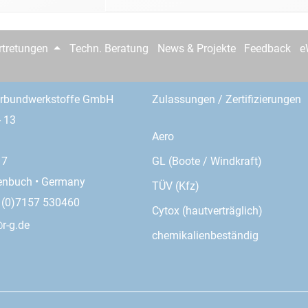
rtretungen
Techn. Beratung
News & Projekte
Feedback
e
erbundwerkstoffe GmbH
Zulassungen / Zertifizierungen
- 13
Aero
GL (Boote / Windkraft)
17
enbuch • Germany
TÜV (Kfz)
9 (0)7157 530460
Cytox (hautverträglich)
r-g.de
chemikalienbeständig