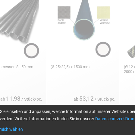
chmesser: 8 - 50 mm
(Ø 25/22,5) x 1500 mm
(Ø 12 x
2000
11,98
53,12
ab
/ Stück/pc.
ab
/ Stück/pc.
Sie einsehen und anpassen, welche Information auf unserer Website über
erden. Weitere Informationen finden Sie in unserer
Datenschutzerklärun
-Rundrohr, 3k-LW
CARBON CFK-Rundrohre,
Carbo
 mich wählen
gewickelt ± 45°, Leinwand (3k)
teles