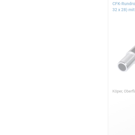
CFK-Rundroh
32 x 28) mi
Köper, Ober