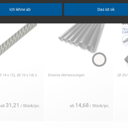
× 85
Ich lehne ab
Das ist ok
Ø 14 x 12), (Ø 16 x 14) x
Diverse Abmessungen
(Ø 26/
31,21
14,68
ab
/ Stück/pc.
ab
/ Stück/pc.