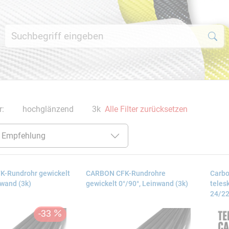
er:
hochglänzend
3k
Alle Filter zurücksetzen
-Rundrohr gewickelt
CARBON CFK-Rundrohre
Carbo
nwand (3k)
gewickelt 0°/90°, Leinwand (3k)
teles
24/22