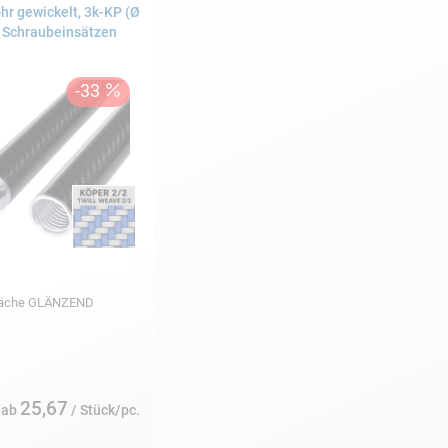
r gewickelt, 3k-KP (Ø
t Schraubeinsätzen
fläche GLÄNZEND
25,67
ab
/ Stück/pc.