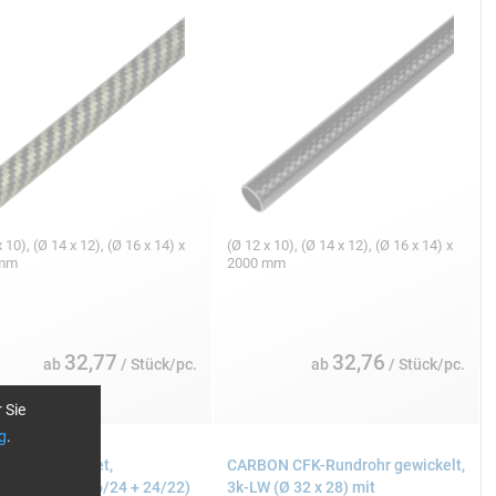
 10), (Ø 14 x 12), (Ø 16 x 14) x
(Ø 12 x 10), (Ø 14 x 12), (Ø 16 x 14) x
 mm
2000 mm
32,77
32,76
ab
/ Stück/pc.
ab
/ Stück/pc.
 Sie
g
.
n-Rundrohr-Set,
CARBON CFK-Rundrohr gewickelt,
kopierbar (Ø 26/24 + 24/22)
3k-LW (Ø 32 x 28) mit