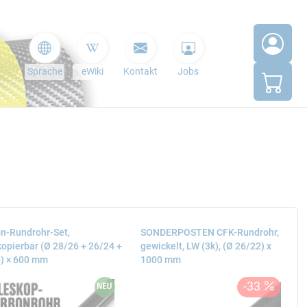
Sprache
eWiki
Kontakt
Jobs
n-Rundrohr-Set,
SONDERPOSTEN CFK-Rundrohr,
kopierbar (Ø 28/26 + 26/24 +
gewickelt, LW (3k), (Ø 26/22) x
) × 600 mm
1000 mm