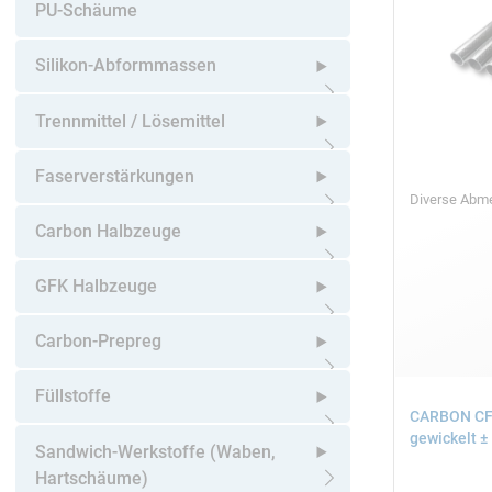
Untermenü öffnen
PU-Schäume
Silikon-Abformmassen
Untermenü öffnen
Trennmittel / Lösemittel
Untermenü öffnen
Faserverstärkungen
Diverse Ab
Untermenü öffnen
Carbon Halbzeuge
Untermenü öffnen
GFK Halbzeuge
Untermenü öffnen
Carbon-Prepreg
Untermenü öffnen
Füllstoffe
CARBON CF
gewickelt ± 
Untermenü öffnen
Sandwich-Werkstoffe (Waben,
Hartschäume)