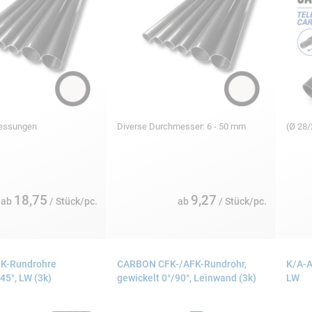
messungen
Diverse Durchmesser: 6 - 50 mm
(Ø 28/
18,75
9,27
ab
/ Stück/pc.
ab
/ Stück/pc.
K-Rundrohre
CARBON CFK-/AFK-Rundrohr,
K/A-A
45°, LW (3k)
gewickelt 0°/90°, Leinwand (3k)
LW