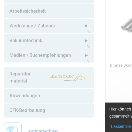
Untermenü öffnen
Arbeitssicherheit
Werkzeuge / Zubehör
Untermenü öffnen
Vakuumtechnik
Untermenü öffnen
Medien / Buchempfehlungen
Diverse Dur
Untermenü öffnen
Reparatur-
material
Anwendungen
Hier können 
CFK-Bearbeitung
gesammelt w
K/A-Carbon
Lassen Sie
Laminatrechner