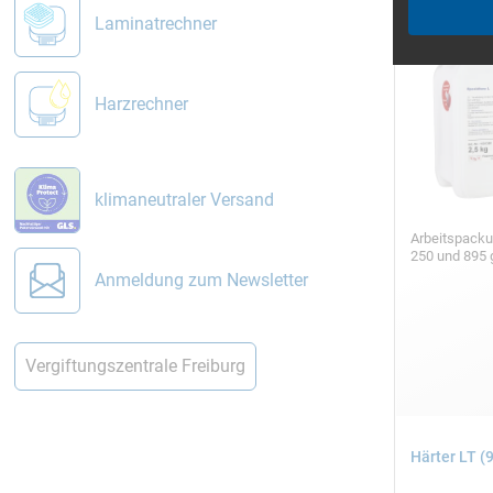
Laminatrechner
Harzrechner
klimaneutraler Versand
Arbeitspack
250 und 895
Anmeldung zum Newsletter
Vergiftungszentrale Freiburg
Härter LT (