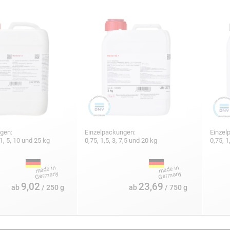
gen:
Einzelpackungen:
Einzel
 1, 5, 10 und 25 kg
0,75, 1,5, 3, 7,5 und 20 kg
0,75, 1
9,02
23,69
ab
/ 250 g
ab
/ 750 g