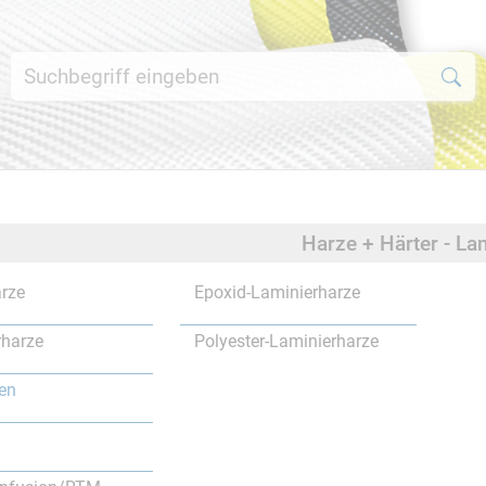
Harze + Härter - La
rze
Epoxid-Laminierharze
rharze
Polyester-Laminierharze
en