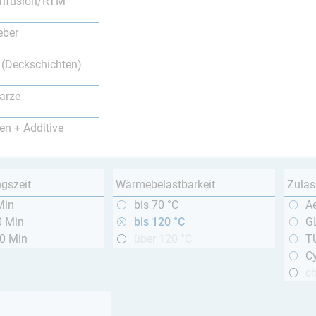
nfusion/RTM
eber
 (Deckschichten)
arze
en + Additive
ngszeit
Wärmebelastbarkeit
Zulas
Min
bis 70 °C
A
0 Min
bis 120 °C
GL
20 Min
über 120 °C
T
Cy
c