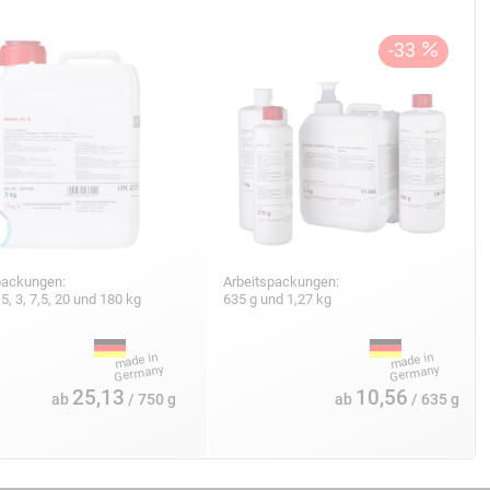
packungen:
Arbeitspackungen:
,5, 3, 7,5, 20 und 180 kg
635 g und 1,27 kg
25,13
10,56
ab
/ 750 g
ab
/ 635 g