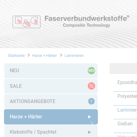
Startseite
Harze + Härter
Laminieren
NEU
Epoxidha
SALE
Polyeste
AKTIONSANGEBOTE
Laminier
Harze + Härter
Gießen
Untermenü öffnen
Klebstoffe / Spachtel