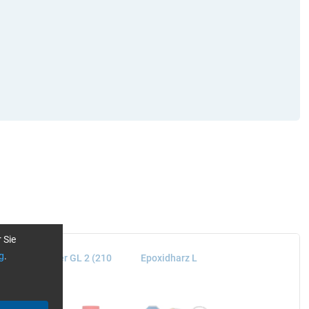
 Sie
g
.
harz L + Härter GL 2 (210
Epoxidharz L