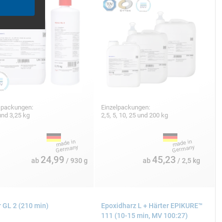
spackungen:
Einzelpackungen:
und 3,25 kg
2,5, 5, 10, 25 und 200 kg
24,99
45,23
ab
/ 930 g
ab
/ 2,5 kg
 GL 2 (210 min)
Epoxidharz L + Härter EPIKURE™
111 (10-15 min, MV 100:27)