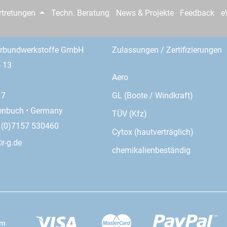
rtretungen
Techn. Beratung
News & Projekte
Feedback
e
erbundwerkstoffe GmbH
Zulassungen / Zertifizierungen
- 13
Aero
GL (Boote / Windkraft)
17
enbuch • Germany
TÜV (Kfz)
9 (0)7157 530460
Cytox (hautverträglich)
r-g.de
chemikalienbeständig