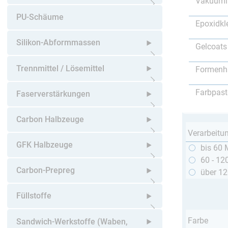
Vakuumi
Untermenü öffnen
PU-Schäume
Epoxidkl
Silikon-Abformmassen
Gelcoats
Untermenü öffnen
Trennmittel / Lösemittel
Formenh
Untermenü öffnen
Farbpast
Faserverstärkungen
Untermenü öffnen
Carbon Halbzeuge
Verarbeitu
Untermenü öffnen
GFK Halbzeuge
bis 60 
60 - 12
Untermenü öffnen
Carbon-Prepreg
über 1
Untermenü öffnen
Füllstoffe
Untermenü öffnen
Farbe
Sandwich-Werkstoffe (Waben,