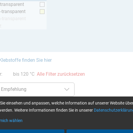
-transparent
h-transparent
h-transparent
z
Klebstoffe finden Sie hier
er:
bis 120 °C
Alle Filter zurücksetzen
Sie einsehen und anpassen, welche Information auf unserer Website über
erden. Weitere Informationen finden Sie in unserer
Datenschutzerklärun
L + Härter LT (90 min)
Epoxidharz L + Härter GL 1 (30
Epoxid
min)
min)
 mich wählen