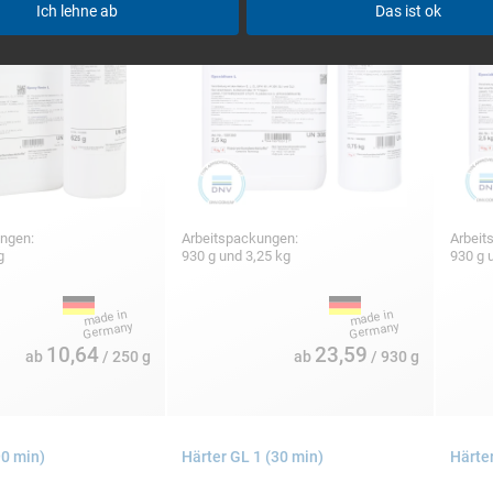
Ich lehne ab
Das ist ok
ungen:
Arbeitspackungen:
Arbeit
 g
930 g und 3,25 kg
930 g 
10,64
23,59
ab
/ 250 g
ab
/ 930 g
90 min)
Härter GL 1 (30 min)
Härter