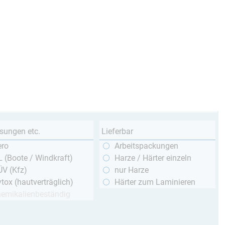
sungen etc.
Lieferbar
ero
Arbeitspackungen
 (Boote / Windkraft)
Harze / Härter einzeln
ÜV (Kfz)
nur Harze
tox (hautverträglich)
Härter zum Laminieren
hemikalienbeständig