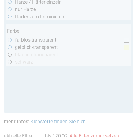
Harze / Härter einzeln
nur Harze
Härter zum Laminieren
Farbe
farblos-transparent
gelblich-transparent
bläulich-transparent
schwarz
mehr Infos
:
Klebstoffe finden Sie hier
aktuelle Filter:
bis 120 °C
Alle Filter zurücksetzen