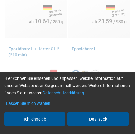
10,64
23,59
ab
/ 250 g
ab
/ 930 g
Epoxidharz L + Härter GL 2
Epoxidharz L
(210 min)
Hier können Sie einsehen und anpassen, welche Information auf
unserer Website über Sie gesammelt werden. Weitere Informationen
finden Sie in unserer
Datenschutzerklärung
.
Lassen Sie mich wählen
Ich lehne ab
Das ist ok