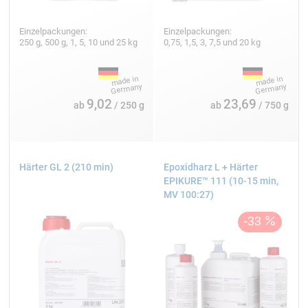
Einzelpackungen:
Einzelpackungen:
250 g, 500 g, 1, 5, 10 und 25 kg
0,75, 1,5, 3, 7,5 und 20 kg
9,02
23,69
ab
/ 250 g
ab
/ 750 g
Härter GL 2 (210 min)
Epoxidharz L + Härter
EPIKURE™ 111 (10-15 min,
MV 100:27)