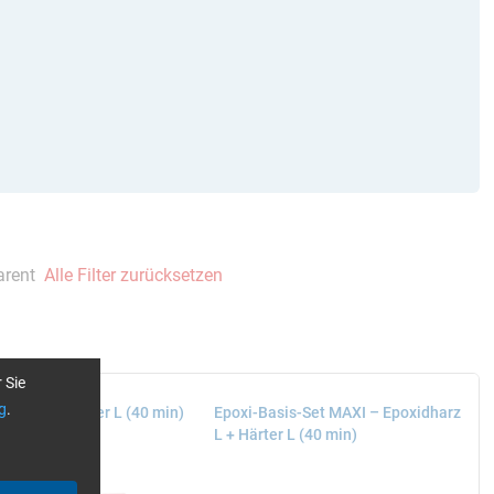
arent
Alle Filter zurücksetzen
 Sie
g
.
dharz L + Härter L (40 min)
Epoxi-Basis-Set MAXI – Epoxidharz
L + Härter L (40 min)