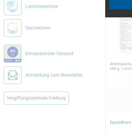
Laminatrechner
Harzrechner
klimaneutraler Versand
Arbeitspack
280 g, 1 und 
Anmeldung zum Newsletter
Vergiftungszentrale Freiburg
Epoxidharz