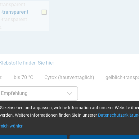
-transparent
h-transparent
h-transparent
z
Klebstoffe finden Sie hier
er:
bis 70 °C
Cytox (hautverträglich)
gelblich-transp
Sie einsehen und anpassen, welche Information auf unserer Website über
erden. Weitere Informationen finden Sie in unserer
Datenschutzerklärun
L + Härter S (15 min)
Epoxi-Basis-Set MINI – Epoxidharz
Epoxi
L + Härter L (40 min)
 mich wählen