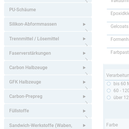
Vakuumi
Untermenü öffnen
PU-Schäume
Epoxidkl
Silikon-Abformmassen
Gelcoats
Untermenü öffnen
Trennmittel / Lösemittel
Formenh
Untermenü öffnen
Farbpast
Faserverstärkungen
Untermenü öffnen
Carbon Halbzeuge
Verarbeitu
Untermenü öffnen
GFK Halbzeuge
bis 60 
60 - 12
Untermenü öffnen
Carbon-Prepreg
über 1
Untermenü öffnen
Füllstoffe
Untermenü öffnen
Farbe
Sandwich-Werkstoffe (Waben,