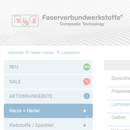
Startseite
Harze + Härter
Laminieren
NEU
Epoxidha
SALE
Polyeste
AKTIONSANGEBOTE
Laminier
Harze + Härter
Gießen
Untermenü öffnen
Klebstoffe / Spachtel