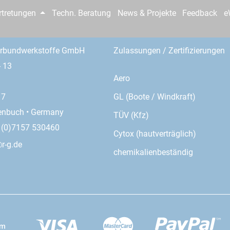
rtretungen
Techn. Beratung
News & Projekte
Feedback
e
erbundwerkstoffe GmbH
Zulassungen / Zertifizierungen
- 13
Aero
GL (Boote / Windkraft)
17
enbuch • Germany
TÜV (Kfz)
9 (0)7157 530460
Cytox (hautverträglich)
r-g.de
chemikalienbeständig