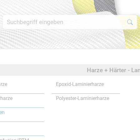
Harze + Härter - La
rze
Epoxid-Laminierharze
rharze
Polyester-Laminierharze
en