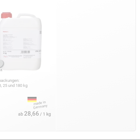
packungen:
10, 25 und 180 kg
28,66
ab
/ 1 kg