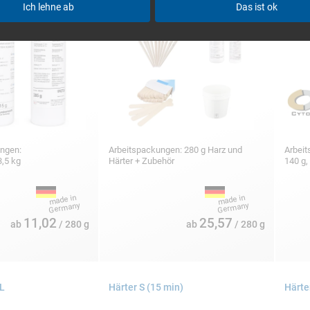
Ich lehne ab
Das ist ok
ungen:
Arbeitspackungen: 280 g Harz und
Arbei
3,5 kg
Härter + Zubehör
140 g,
11,02
25,57
ab
/ 280 g
ab
/ 280 g
 L
Härter S (15 min)
Härte