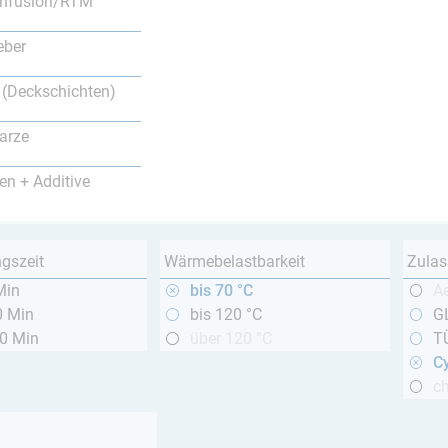
nfusion/RTM
eber
 (Deckschichten)
arze
en + Additive
ngszeit
Wärmebelastbarkeit
Zulas
Min
bis 70 °C
A
0 Min
bis 120 °C
GL
20 Min
über 120 °C
T
Cy
c