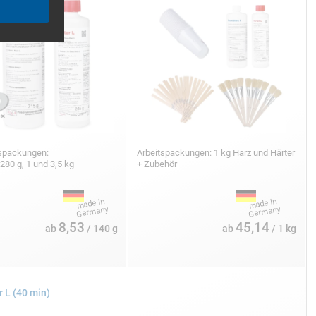
tspackungen:
Arbeitspackungen: 1 kg Harz und Härter
 280 g, 1 und 3,5 kg
+ Zubehör
8,53
45,14
ab
/ 140 g
ab
/ 1 kg
r L (40 min)