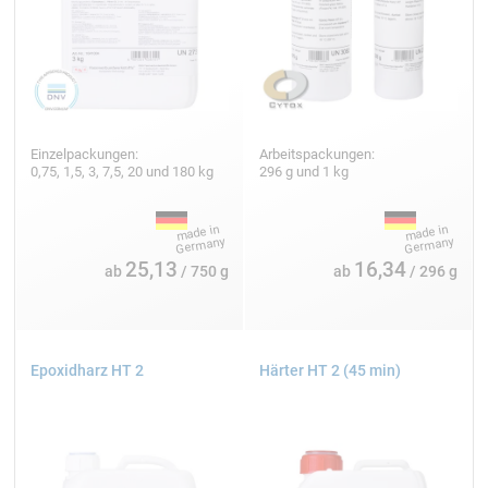
Einzelpackungen:
Arbeitspackungen:
0,75, 1,5, 3, 7,5, 20 und 180 kg
296 g und 1 kg
25,13
16,34
ab
/ 750 g
ab
/ 296 g
Epoxidharz HT 2
Härter HT 2 (45 min)