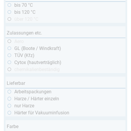
bis 70 °C
bis 120 °C
über 120 °C
Zulassungen etc.
Aero
GL (Boote / Windkraft)
TÜV (Kfz)
Cytox (hautverträglich)
chemikalienbeständig
Lieferbar
Arbeitspackungen
Harze / Härter einzeln
nur Harze
Härter für Vakuuminfusion
Farbe