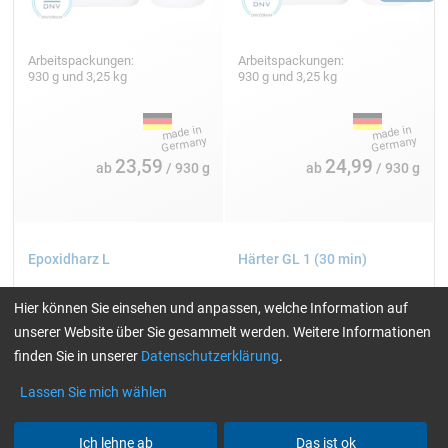
Arbeitspackungen:
Arbeitspackungen:
930 g und 3,25 kg
930 g und 3,25 kg
Bilder: Swiss-Composite
23,59
24,99
ab
/ 930 g
ab
/ 930 g
Epoxidharz L
Härter GL 1 (30 min)
Hier können Sie einsehen und anpassen, welche Information auf
unserer Website über Sie gesammelt werden. Weitere Informationen
finden Sie in unserer
Datenschutzerklärung
.
Lassen Sie mich wählen
Vakuumpressen
Ich lehne ab
Das ist ok