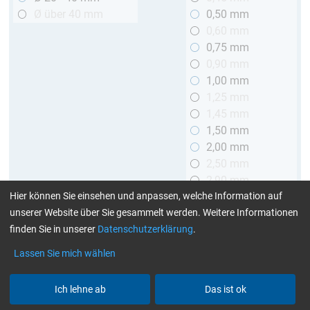
Ø über 40 mm
0,50 mm
0,60 mm
0,75 mm
0,90 mm
1,00 mm
1,25 mm
1,45 mm
1,50 mm
2,00 mm
2,50 mm
2,90 mm
Hier können Sie einsehen und anpassen, welche Information auf
3,00 mm
unserer Website über Sie gesammelt werden. Weitere Informationen
Länge
finden Sie in unserer
Datenschutzerklärung
.
bis 1 m
Lassen Sie mich wählen
> 1 bis 2 m
Ich lehne ab
Das ist ok
Art