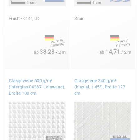
Finish FK 144, UD
Silan
100 cm
2
280 g/m
AERO
Köper
38,28
14,71
ab
/ 2 m
ab
/ 2 m
Interglas FK 144
Glasgewebe 600 g/m²
Glasgelege 340 g/m²
(Interglas 04367, Leinwand),
(biaxial, ± 45°), Breite 127
100 cm
Breite 100 cm
cm
2
280 g/m
Leinwand
Interglas FK 144