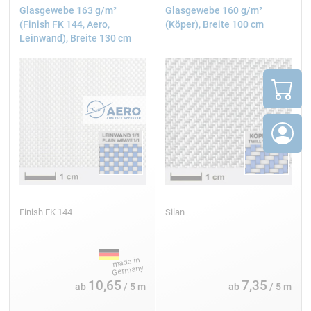
Glasgewebe 163 g/m²
Glasgewebe 160 g/m²
(Finish FK 144, Aero,
(Köper), Breite 100 cm
Leinwand), Breite 130 cm
Interglas FE 800
127 cm
2
25 g/m
Leinwand
Interglas FE 800
Finish FK 144
Silan
110 cm
2
10,65
7,35
49 g/m
ab
/ 5 m
ab
/ 5 m
Leinwand