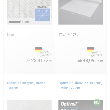
100 cm
2
425 g/m
AERO
Leinwand
Silan
17 g/m², 127 cm
Interglas FK 144
23,41
48,09
ab
/ 2 m
ab
/ 5 m
100 cm
2
580 g/m
Köper
Glasvlies 30 g/m², Breite
Optiveil™ Glasvlies 30 g/m²,
100 cm
Breite 127 cm
Silan