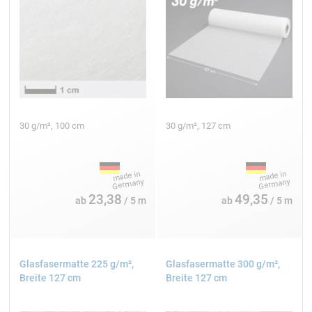
100 cm
2
600 g/m
Leinwand
Interglas FK 144
30 g/m², 100 cm
30 g/m², 127 cm
Produkte aus Glasfaser kaufen
23,38
49,35
ab
/ 5 m
ab
/ 5 m
Glasfasermatte 225 g/m²,
Glasfasermatte 300 g/m²,
Breite 127 cm
Breite 127 cm
Textil-Glasfasermatten