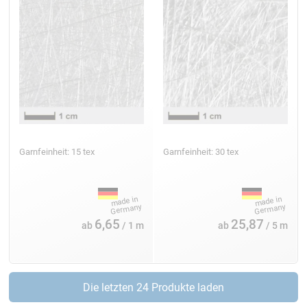
Textil-Glasmatten zum Handlaminieren entstehen durch
regelloses Schichten von geschnittenen Glasspinnfäden
(Schnittmatte). Sie werden durch einen Binder verklebt,
der sich im Styrol des Polyester- oder Vinylesterharzes
löst, so dass die Fasern frei verschiebbar im Harz
schwimmen. In anderen Harzen (Epoxid) bleibt die
Matte völlig steif.
Garnfeinheit: 15 tex
Garnfeinheit: 30 tex
6,65
25,87
ab
/ 1 m
ab
/ 5 m
Rovings - mehr als nur Verstärkung beim
Profilziehen
Textilglasrovings bestehen aus einem oder aus einer
Die letzten 24 Produkte laden
bestimmten Anzahl fast parallel liegender