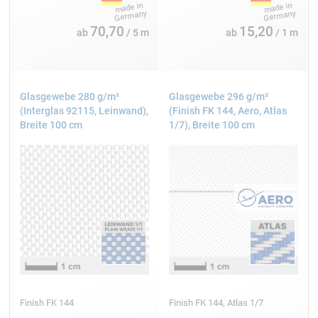
Interglas FK 144
70,70
15,20
ab
/ 5 m
ab
/ 1 m
100 cm
Glasgewebe 280 g/m²
Glasgewebe 296 g/m²
2
105 g/m
(Interglas 92115, Leinwand),
(Finish FK 144, Aero, Atlas
Köper
Breite 100 cm
1/7), Breite 100 cm
Interglas FK 144
100 cm
2
160 g/m
Köper
Finish FK 144
Finish FK 144, Atlas 1/7