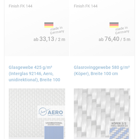
Interglas FK 144
Finish FK 144
Finish FK 144
100 cm
2
200 g/m
33,13
76,40
ab
/ 2 m
ab
/ 5 m
AERO
Köper
Glasgewebe 425 g/m²
Glasrovinggewebe 580 g/m²
Interglas FK 144
(Interglas 92146, Aero,
(Köper), Breite 100 cm
unidirektional), Breite 100
cm
100 cm
2
220 g/m
AERO
Leinwand
Interglas FK 144