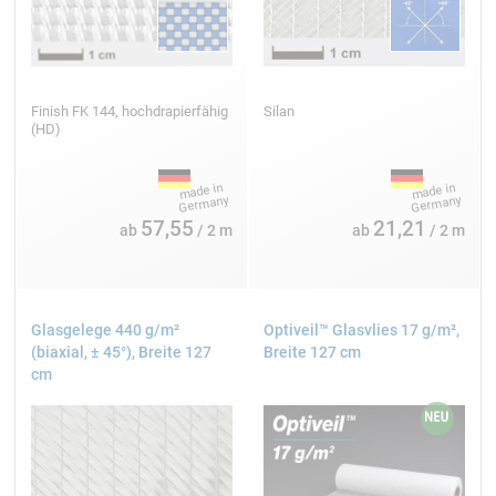
100 cm
2
296 g/m
Finish FK 144, hochdrapierfähig
Silan
(HD)
AERO
Atlas
Interglas FK 144
57,55
21,21
ab
/ 2 m
ab
/ 2 m
100 cm
Glasgelege 440 g/m²
Optiveil™ Glasvlies 17 g/m²,
2
390 g/m
(biaxial, ± 45°), Breite 127
Breite 127 cm
AERO
cm
Köper
Interglas FK 144