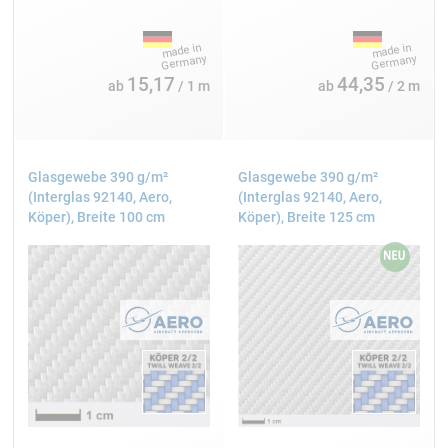
Silan
15,17
44,35
ab
/ 1 m
ab
/ 2 m
100 cm
2
163 g/m
AERO
Köper
Glasgewebe 390 g/m²
Glasgewebe 390 g/m²
(Interglas 92140, Aero,
(Interglas 92140, Aero,
Köper), Breite 100 cm
Köper), Breite 125 cm
Interglas FK 144
130 cm
2
163 g/m
AERO
Leinwand