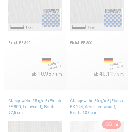
Natronlauge < 30 %
Chlorwasserstoff (nach 30 Minuten) 25 %
Thermische Eigenschaften
Textilglas ist unbrennbar. Werden jedoch Gewebe mit
organischen Mitteln ausgerüstet, so wird das
Finish FE 800
Finish FE 800
Brandverhalten verändert. Es muss dann die
Brennbarkeitsbeurteilung am Endprodukt erfolgen.
Textilglasgewebe haben eine hohe Restfestigkeit nach
Temperaturbeaufschlagung.
10,95
40,11
ab
/ 1 m
ab
/ 5 m
Restzugfestigkeit von Geweben aus E-Glas nach
24-stündiger Lagerung
Res
Temperatur (°C)
Glasgewebe 55 g/m² (Finish
Glasgewebe 80 g/m² (Finish
nach 2
FE 800, Leinwand), Breite
FK 144, Aero, Leinwand),
97,5 cm
Breite 103 cm
> 200
200