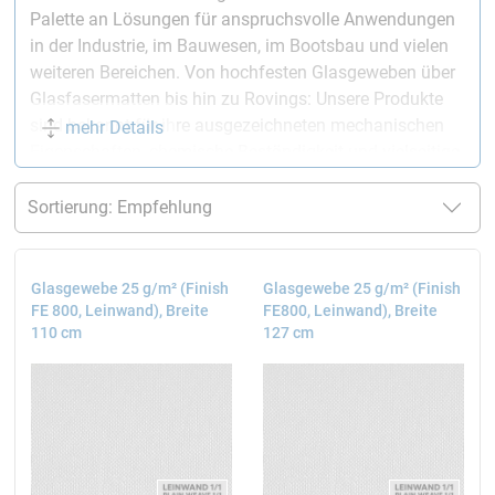
Palette an Lösungen für anspruchsvolle Anwendungen
in der Industrie, im Bauwesen, im Bootsbau und vielen
weiteren Bereichen. Von hochfesten Glasgeweben über
Glasfasermatten bis hin zu Rovings: Unsere Produkte
sind bekannt für ihre ausgezeichneten mechanischen
mehr Details
Eigenschaften, chemische Beständigkeit und vielseitige
Einsatzmöglichkeiten. Besonders Produkte aus
Glasfaser mit Epoxidharz in Kombination liefern unsere
Glasfaserprodukte überlegene Ergebnisse und
herausragende Stabilität.
Glasgewebe 25 g/m² (Finish
Glasgewebe 25 g/m² (Finish
Für umfassendere Informationen rundum die
FE 800, Leinwand), Breite
FE800, Leinwand), Breite
Herstellung von Glasfasern
besuchen Sie unsere Wiki-
110 cm
127 cm
Seite.
Eigenschaften von Epoxidharz und
Glasfaser
Mechanische Eigenschaften
Glasfaser-Produkte, die mit Epoxidharz kombiniert