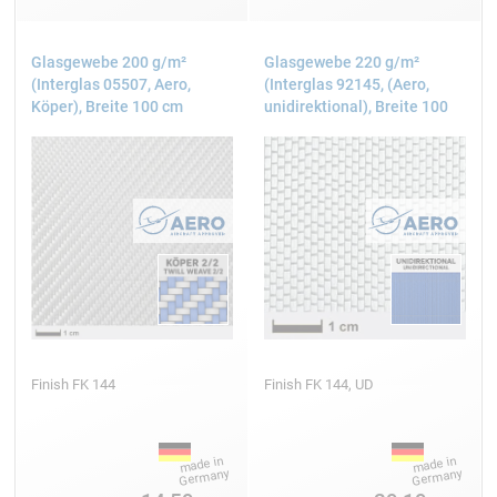
Interglas FE 800
Glasgewebe 200 g/m²
Glasgewebe 220 g/m²
(Interglas 05507, Aero,
(Interglas 92145, (Aero,
Köper), Breite 100 cm
unidirektional), Breite 100
cm
127 cm
2
49 g/m
Leinwand
Interglas FE 800
97,5 cm
Finish FK 144
Finish FK 144, UD
2
55 g/m
Leinwand