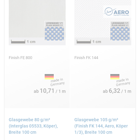
300
400
500
600
700
Finish FE 800
Finish FK 144
Hohe UV-Beständigkeit und optische Klarheit
Produkte aus Glasfaser mit Epoxidharz bieten eine hohe
10,71
6,32
ab
/ 1 m
ab
/ 1 m
UV-Beständigkeit und eignen sich somit für
Anwendungen im Freien. Zudem ermöglichen sie eine
kristallklare Vergussoptik bis zu 2 cm Schichtstärke,
was sie auch für dekorative und funktionale Projekte
Glasgewebe 80 g/m²
Glasgewebe 105 g/m²
attraktiv macht.
(Interglas 05533, Köper),
(Finish FK 144, Aero, Köper
Breite 100 cm
1/3), Breite 100 cm
Festigkeitseigenschaften