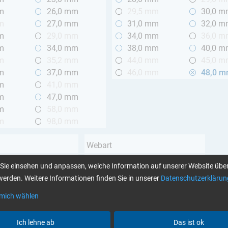
m
26,0 mm
29,5 mm
30,0 
m
27,0 mm
31,0 mm
32,0 
m
29,0 mm
34,0 mm
36,0 
m
34,0 mm
38,0 mm
40,0 
m
35,2 mm
44,0 mm
45,0 
m
37,0 mm
46,0 mm
48,0 
m
41,0 mm
m
47,0 mm
m
58,0 mm
m
98,0 mm
Webart
Leinwand
Sie einsehen und anpassen, welche Information auf unserer Website über
 2 m
Köper
erden. Weitere Informationen finden Sie in unserer
Datenschutzerklärun
Unidirektional
 mich wählen
Garnart
Ich lehne ab
Das ist ok