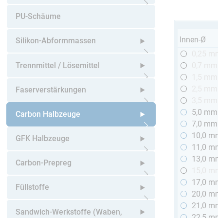
Untermenü öffnen
PU-Schäume
Innen-Ø
Silikon-Abformmassen
0,25 m
Untermenü öffnen
Trennmittel / Lösemittel
0,7 mm
1,5 mm
Untermenü öffnen
2,5 mm
Faserverstärkungen
3,5 mm
5,0 mm
Untermenü öffnen
Carbon Halbzeuge
7,0 mm
10,0 m
Untermenü öffnen
GFK Halbzeuge
11,0 m
13,0 m
Untermenü öffnen
Carbon-Prepreg
15,0 m
17,0 m
Untermenü öffnen
Füllstoffe
20,0 m
21,0 m
Untermenü öffnen
Sandwich-Werkstoffe (Waben,
22,5 m