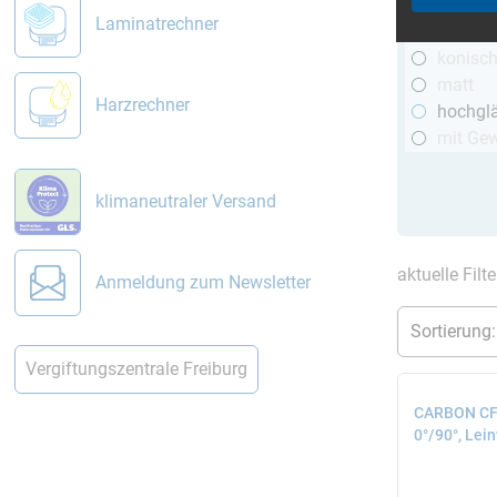
R&G
Laminatrechner
telesko
konisc
matt
Harzrechner
hochgl
mit Ge
klimaneutraler Versand
aktuelle Filt
Anmeldung zum Newsletter
Vergiftungszentrale Freiburg
CARBON CFK
0°/90°, Lei