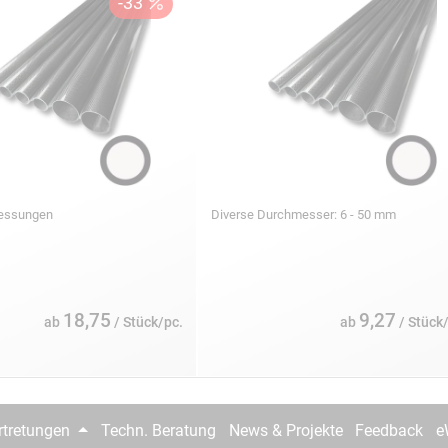
messungen
Diverse Durchmesser: 6 - 50 mm
18,75
9,27
ab
/ Stück/pc.
ab
/ Stück
rtretungen
Techn. Beratung
News & Projekte
Feedback
e