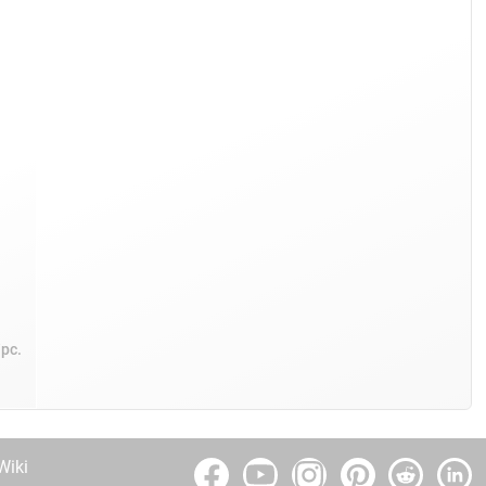
/pc.
Wiki