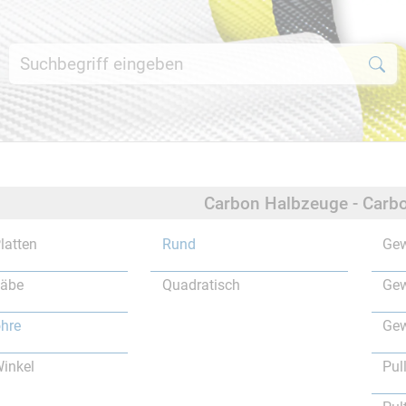
Carbon Halbzeuge - Carbo
latten
Rund
Gew
täbe
Quadratisch
Gew
hre
Gew
inkel
Pul