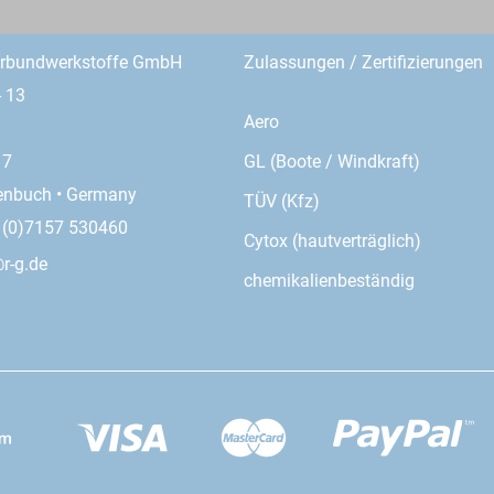
erbundwerkstoffe GmbH
Zulassungen / Zertifizierungen
- 13
Aero
GL (Boote / Windkraft)
17
enbuch • Germany
TÜV (Kfz)
9 (0)7157 530460
Cytox (hautverträglich)
r-g.de
chemikalienbeständig