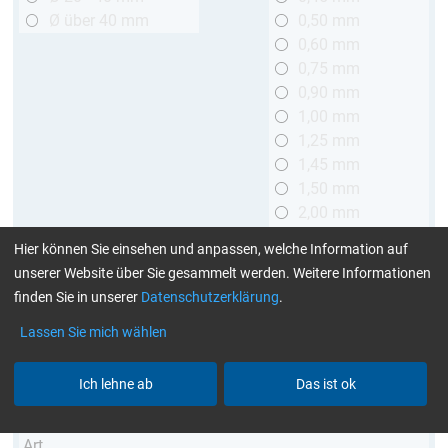
Ø über 40 mm
0,50 mm
0,60 mm
0,75 mm
0,90 mm
1,00 mm
1,25 mm
1,45 mm
1,50 mm
2,00 mm
2,50 mm
Hier können Sie einsehen und anpassen, welche Information auf
2,90 mm
unserer Website über Sie gesammelt werden. Weitere Informationen
3,00 mm
finden Sie in unserer
Datenschutzerklärung
.
Länge
Lassen Sie mich wählen
bis 1 m
> 1 bis 2 m
Ich lehne ab
Das ist ok
Art