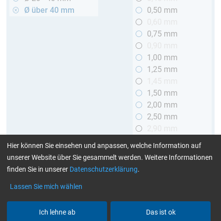
Ø über 40 mm
0,50 mm
0,60 mm
0,75 mm
0,90 mm
1,00 mm
1,25 mm
1,45 mm
1,50 mm
2,00 mm
2,50 mm
2,90 mm
3,00 mm
Hier können Sie einsehen und anpassen, welche Information auf
unserer Website über Sie gesammelt werden. Weitere Informationen
Länge
finden Sie in unserer
Datenschutzerklärung
.
bis 1 m
Lassen Sie mich wählen
> 1 bis 2 m
Ich lehne ab
Das ist ok
Art