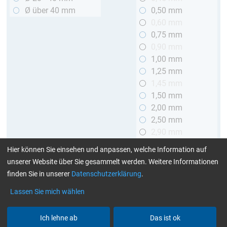
Ø über 40 mm
0,50 mm
0,60 mm
0,75 mm
0,90 mm
1,00 mm
1,25 mm
1,45 mm
1,50 mm
2,00 mm
2,50 mm
2,90 mm
3,00 mm
Hier können Sie einsehen und anpassen, welche Information auf
unserer Website über Sie gesammelt werden. Weitere Informationen
Länge
finden Sie in unserer
Datenschutzerklärung
.
bis 1 m
Lassen Sie mich wählen
> 1 bis 2 m
Ich lehne ab
Das ist ok
Art