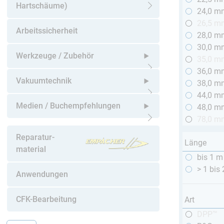
Hartschäume)
24,0 m
Untermenü öffnen
26,5 m
Arbeitssicherheit
28,0 m
30,0 m
Werkzeuge / Zubehör
35,0 m
36,0 m
Untermenü öffnen
Vakuumtechnik
38,0 m
44,0 m
Untermenü öffnen
Medien / Buchempfehlungen
48,0 m
78,0 m
Untermenü öffnen
Reparatur-
Länge
material
bis 1 m
> 1 bis
Anwendungen
CFK-Bearbeitung
Art
DPP™