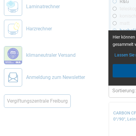
R&G
Laminatrechner
telesko
konisc
matt
Harzrechner
hochgl
Hier können 
mit Ge
gesammelt w
klimaneutraler Versand
Lassen Sie
aktuelle Filt
Anmeldung zum Newsletter
Vergiftungszentrale Freiburg
CARBON CFK
0°/90°, Lei