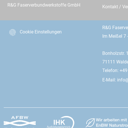
R&G Faserverbundwerkstoffe GmbH
Kontakt / Ve
R&G Faserv
Cookie Einstellungen
Im Meißel 7 
Bonholzstr. 
71111 Wald
Telefon: +4
E-Mail:
info@