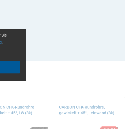
 Sie
g
.
ON CFK-Rundrohre
CARBON CFK-Rundrohre,
elt ± 45°, LW (3k)
gewickelt ± 45°, Leinwand (3k)