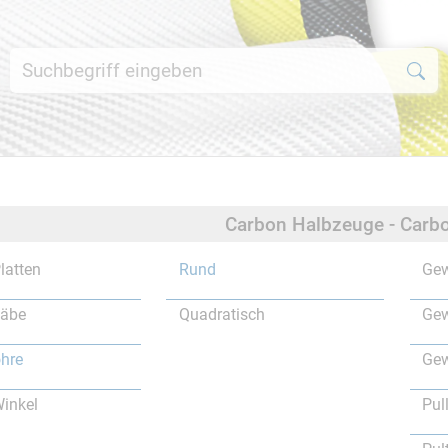
Carbon Halbzeuge - Carbo
latten
Rund
Gew
täbe
Quadratisch
Gew
hre
Gew
inkel
Pul