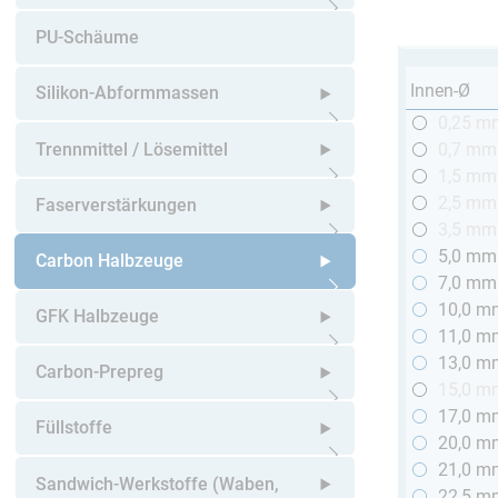
Untermenü öffnen
PU-Schäume
Innen-Ø
Silikon-Abformmassen
0,25 m
Untermenü öffnen
Trennmittel / Lösemittel
0,7 mm
1,5 mm
Untermenü öffnen
2,5 mm
Faserverstärkungen
3,5 mm
5,0 mm
Untermenü öffnen
Carbon Halbzeuge
7,0 mm
10,0 m
Untermenü öffnen
GFK Halbzeuge
11,0 m
13,0 m
Untermenü öffnen
Carbon-Prepreg
15,0 m
17,0 m
Untermenü öffnen
Füllstoffe
20,0 m
21,0 m
Untermenü öffnen
Sandwich-Werkstoffe (Waben,
22,5 m