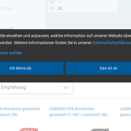
1k
pierbar
3k
h
änzend
Sie einsehen und anpassen, welche Information auf unserer Website über
winde
erden. Weitere Informationen finden Sie in unserer
Datenschutzerklärun
 mich wählen
Ich lehne ab
Das ist ok
er:
hochglänzend
32,0 mm
Alle Filter zurücksetzen
-Rundrohr gewickelt
CARBON CFK-Rundrohre
CARB
nwand (3k)
gewickelt 0°/90°, Leinwand (3k)
gewick