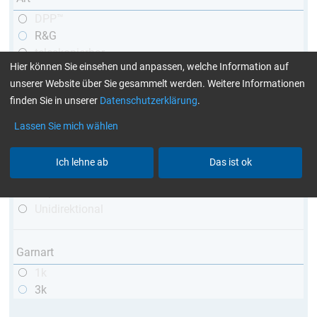
DPP™
R&G
teleskopierbar
Hier können Sie einsehen und anpassen, welche Information auf
konisch
unserer Website über Sie gesammelt werden. Weitere Informationen
matt
finden Sie in unserer
Datenschutzerklärung
.
hochglänzend
mit Gewinde
Lassen Sie mich wählen
Webart
Ich lehne ab
Das ist ok
Leinwand
Köper
Unidirektional
Garnart
1k
3k