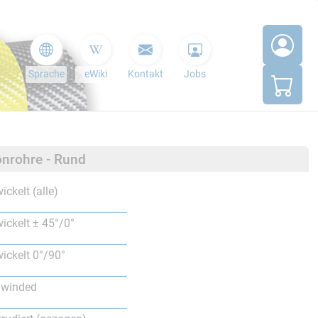
Sprache
eWiki
Kontakt
Jobs
nrohre - Rund
ickelt (alle)
ickelt ± 45°/0°
ickelt 0°/90°
lwinded