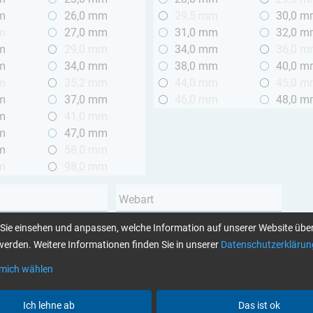
m
26,0 mm
29,5 mm
30,0 
m
27,0 mm
31,0 mm
32,0 
m
29,0 mm
34,0 mm
36,0 
m
34,0 mm
38,0 mm
40,0 
m
35,2 mm
44,0 mm
45,0 
m
37,0 mm
46,0 mm
48,0 
m
41,0 mm
m
47,0 mm
m
58,0 mm
m
98,0 mm
Webart
Leinwand
Sie einsehen und anpassen, welche Information auf unserer Website über
 2 m
Köper
erden. Weitere Informationen finden Sie in unserer
Datenschutzerklärun
Unidirektional
 mich wählen
Garnart
Ich lehne ab
Das ist ok