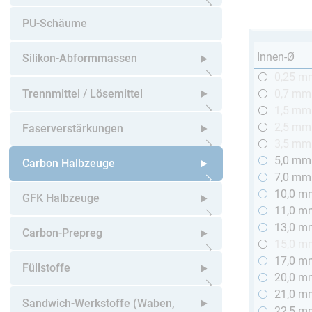
Untermenü öffnen
PU-Schäume
Innen-Ø
Silikon-Abformmassen
0,25 m
Untermenü öffnen
Trennmittel / Lösemittel
0,7 mm
1,5 mm
Untermenü öffnen
2,5 mm
Faserverstärkungen
3,5 mm
5,0 mm
Untermenü öffnen
Carbon Halbzeuge
7,0 mm
10,0 m
Untermenü öffnen
GFK Halbzeuge
11,0 m
13,0 m
Untermenü öffnen
Carbon-Prepreg
15,0 m
17,0 m
Untermenü öffnen
Füllstoffe
20,0 m
21,0 m
Untermenü öffnen
Sandwich-Werkstoffe (Waben,
22,5 m