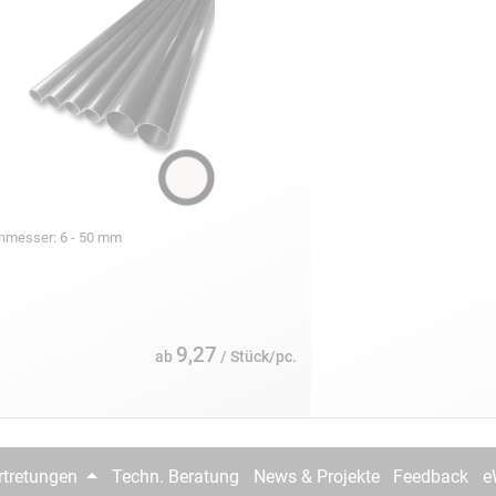
chmesser: 6 - 50 mm
9,27
ab
/ Stück/pc.
rtretungen
Techn. Beratung
News & Projekte
Feedback
e