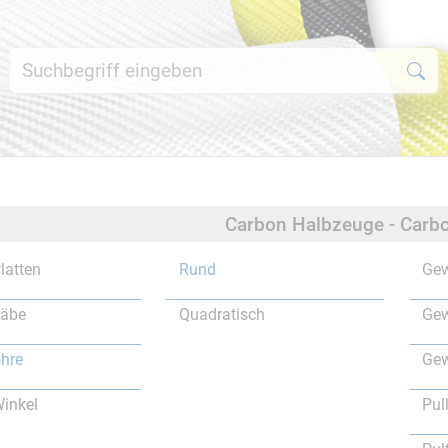
Carbon Halbzeuge - Carbo
latten
Rund
Gew
täbe
Quadratisch
Gew
hre
Gew
inkel
Pul