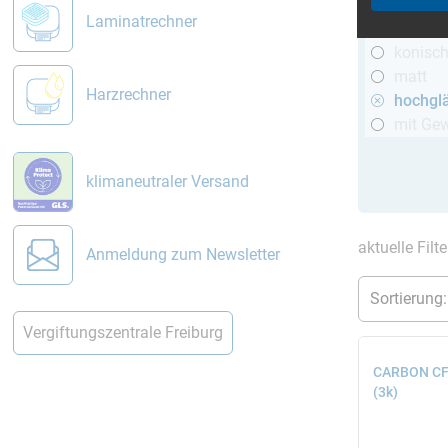
R&G
Laminatrechner
telesko
konisc
matt
Harzrechner
hochgl
mit Ge
klimaneutraler Versand
aktuelle Filt
Anmeldung zum Newsletter
Vergiftungszentrale Freiburg
CARBON CFK
(3k)