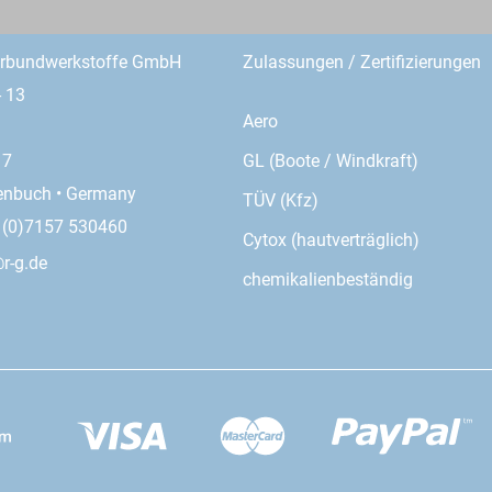
erbundwerkstoffe GmbH
Zulassungen / Zertifizierungen
- 13
Aero
GL (Boote / Windkraft)
17
enbuch • Germany
TÜV (Kfz)
9 (0)7157 530460
Cytox (hautverträglich)
r-g.de
chemikalienbeständig