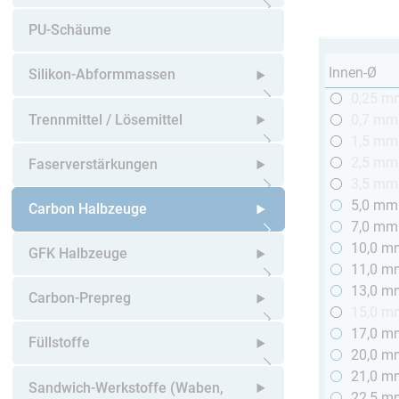
Untermenü öffnen
PU-Schäume
Innen-Ø
Silikon-Abformmassen
0,25 m
Untermenü öffnen
Trennmittel / Lösemittel
0,7 mm
1,5 mm
Untermenü öffnen
2,5 mm
Faserverstärkungen
3,5 mm
5,0 mm
Untermenü öffnen
Carbon Halbzeuge
7,0 mm
10,0 m
Untermenü öffnen
GFK Halbzeuge
11,0 m
13,0 m
Untermenü öffnen
Carbon-Prepreg
15,0 m
17,0 m
Untermenü öffnen
Füllstoffe
20,0 m
21,0 m
Untermenü öffnen
Sandwich-Werkstoffe (Waben,
22,5 m