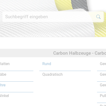
Carbon Halbzeuge - Carbo
latten
Rund
Gew
täbe
Quadratisch
Gew
hre
Gew
inkel
Pul