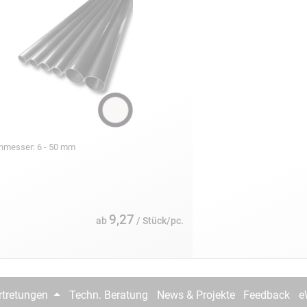
chmesser: 6 - 50 mm
9,27
ab
/ Stück/pc.
rtretungen
Techn. Beratung
News & Projekte
Feedback
e