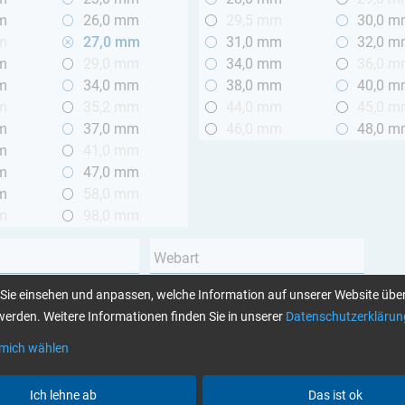
m
26,0 mm
29,5 mm
30,0 
m
27,0 mm
31,0 mm
32,0 
m
29,0 mm
34,0 mm
36,0 
m
34,0 mm
38,0 mm
40,0 
m
35,2 mm
44,0 mm
45,0 
m
37,0 mm
46,0 mm
48,0 
m
41,0 mm
m
47,0 mm
m
58,0 mm
m
98,0 mm
Webart
Leinwand
Sie einsehen und anpassen, welche Information auf unserer Website über
 2 m
Köper
erden. Weitere Informationen finden Sie in unserer
Datenschutzerklärun
Unidirektional
 mich wählen
Garnart
Ich lehne ab
Das ist ok