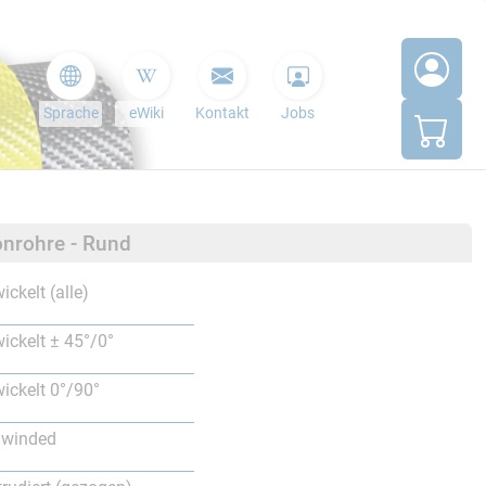
Sprache
eWiki
Kontakt
Jobs
nrohre - Rund
ickelt (alle)
ickelt ± 45°/0°
ickelt 0°/90°
lwinded