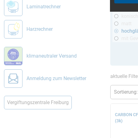
R&G
Laminatrechner
telesko
konisc
matt
Harzrechner
hochgl
mit Ge
klimaneutraler Versand
aktuelle Filt
Anmeldung zum Newsletter
Vergiftungszentrale Freiburg
CARBON CFK
(3k)