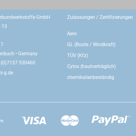
erbundwerkstoffe GmbH
Zulassungen / Zertifizierungen
- 13
Aero
GL (Boote / Windkraft)
17
enbuch • Germany
TÜV (Kfz)
9 (0)7157 530460
Cytox (hautverträglich)
r-g.de
chemikalienbeständig