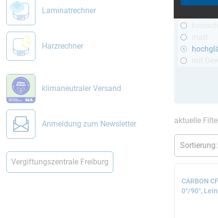
R&G
Laminatrechner
telesko
konisc
matt
Harzrechner
hochgl
mit Ge
klimaneutraler Versand
aktuelle Filt
Anmeldung zum Newsletter
Vergiftungszentrale Freiburg
CARBON CFK
0°/90°, Lei