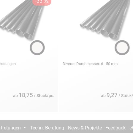
messungen
Diverse Durchmesser: 6 - 50 mm
18,75
9,27
ab
/ Stück/pc.
ab
/ Stück
rtretungen
Techn. Beratung
News & Projekte
Feedback
e