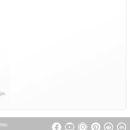
/pc.
Wiki