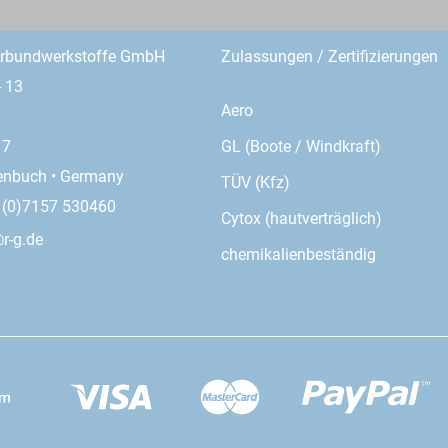
erbundwerkstoffe GmbH
Zulassungen / Zertifizierungen
- 13
Aero
GL (Boote / Windkraft)
17
enbuch • Germany
TÜV (Kfz)
9 (0)7157 530460
Cytox (hautverträglich)
r-g.de
chemikalienbeständig