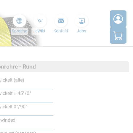
Sprache
eWiki
Kontakt
Jobs
nrohre - Rund
ickelt (alle)
ickelt ± 45°/0°
ickelt 0°/90°
lwinded