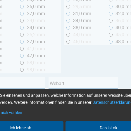
m
26,0 mm
29,5 mm
30,0 
m
27,0 mm
31,0 mm
32,0 
m
29,0 mm
34,0 mm
36,0 
m
34,0 mm
38,0 mm
40,0 
m
35,2 mm
44,0 mm
45,0 
m
37,0 mm
46,0 mm
48,0 
m
41,0 mm
m
47,0 mm
m
58,0 mm
m
98,0 mm
Webart
Leinwand
Sie einsehen und anpassen, welche Information auf unserer Website über
 2 m
Köper
erden. Weitere Informationen finden Sie in unserer
Datenschutzerklärun
Unidirektional
 mich wählen
Garnart
Ich lehne ab
Das ist ok