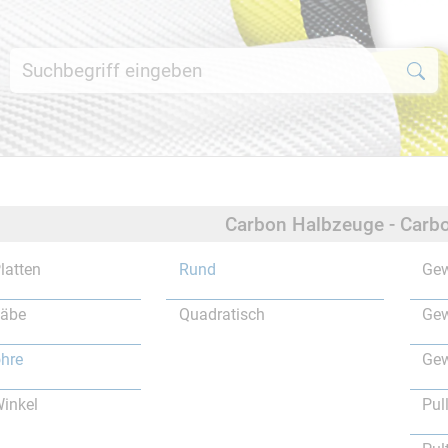
Carbon Halbzeuge - Carbo
latten
Rund
Gew
täbe
Quadratisch
Gew
hre
Gew
inkel
Pul