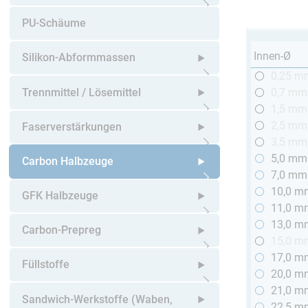
Untermenü öffnen
PU-Schäume
Innen-Ø
Silikon-Abformmassen
0,25 m
Untermenü öffnen
Trennmittel / Lösemittel
0,7 mm
1,5 mm
Untermenü öffnen
2,5 mm
Faserverstärkungen
3,5 mm
5,0 mm
Untermenü öffnen
Carbon Halbzeuge
7,0 mm
10,0 m
Untermenü öffnen
GFK Halbzeuge
11,0 m
13,0 m
Untermenü öffnen
Carbon-Prepreg
15,0 m
17,0 m
Untermenü öffnen
Füllstoffe
20,0 m
21,0 m
Untermenü öffnen
Sandwich-Werkstoffe (Waben,
22,5 m