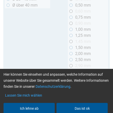
Ø über 40 mm
0,50 mm
0,60 mm
0,75 mm
0,90 mm
1,00 mm
1,25 mm
1,45 mm
1,50 mm
2,00 mm
2,50 mm
2,90 mm
3,00 mm
Hier können Sie einsehen und anpassen, welche Information auf
unserer Website über Sie gesammelt werden. Weitere Informationen
Länge
finden Sie in unserer
Datenschutzerklärung
.
bis 1 m
Lassen Sie mich wählen
> 1 bis 2 m
Ich lehne ab
Das ist ok
Art