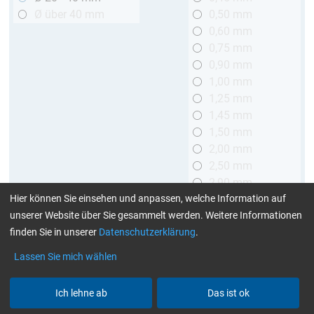
Ø über 40 mm
0,50 mm
0,60 mm
0,75 mm
0,90 mm
1,00 mm
1,25 mm
1,45 mm
1,50 mm
2,00 mm
2,50 mm
2,90 mm
Hier können Sie einsehen und anpassen, welche Information auf
3,00 mm
unserer Website über Sie gesammelt werden. Weitere Informationen
Länge
finden Sie in unserer
Datenschutzerklärung
.
bis 1 m
Lassen Sie mich wählen
> 1 bis 2 m
Ich lehne ab
Das ist ok
Art