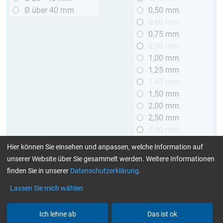
Ø über 40 mm
0,50 mm
0,60 mm
0,75 mm
0,90 mm
1,00 mm
1,25 mm
1,45 mm
1,50 mm
2,00 mm
2,50 mm
2,90 mm
3,00 mm
Hier können Sie einsehen und anpassen, welche Information auf
unserer Website über Sie gesammelt werden. Weitere Informationen
Länge
finden Sie in unserer
Datenschutzerklärung
.
bis 1 m
Lassen Sie mich wählen
> 1 bis 2 m
Ich lehne ab
Das ist ok
Art