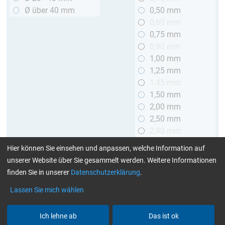
Ø über 40 mm
0,50 mm
0,60 mm
0,75 mm
0,90 mm
1,00 mm
1,25 mm
1,45 mm
1,50 mm
2,00 mm
2,50 mm
2,90 mm
3,00 mm
Hier können Sie einsehen und anpassen, welche Information auf
unserer Website über Sie gesammelt werden. Weitere Informationen
Länge
finden Sie in unserer
Datenschutzerklärung
.
bis 1 m
Lassen Sie mich wählen
> 1 bis 2 m
Ich lehne ab
Das ist ok
Art