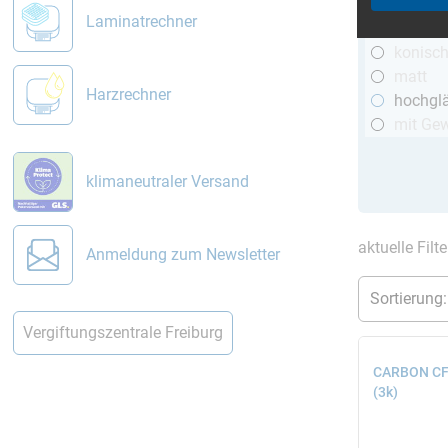
R&G
Laminatrechner
telesko
konisc
matt
Harzrechner
hochgl
mit Ge
klimaneutraler Versand
aktuelle Filt
Anmeldung zum Newsletter
Vergiftungszentrale Freiburg
CARBON CFK
(3k)