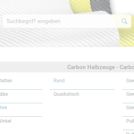
Carbon Halbzeuge - Carbo
latten
Rund
Gew
täbe
Quadratisch
Gew
hre
Gew
inkel
Pul