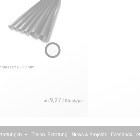
chmesser: 6 - 50 mm
9,27
ab
/ Stück/pc.
rtretungen
Techn. Beratung
News & Projekte
Feedback
e