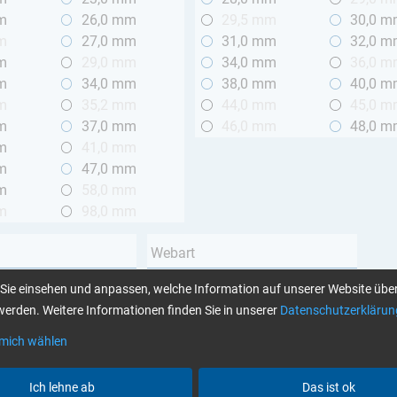
m
26,0 mm
29,5 mm
30,0 
m
27,0 mm
31,0 mm
32,0 
m
29,0 mm
34,0 mm
36,0 
m
34,0 mm
38,0 mm
40,0 
m
35,2 mm
44,0 mm
45,0 
m
37,0 mm
46,0 mm
48,0 
m
41,0 mm
m
47,0 mm
m
58,0 mm
m
98,0 mm
Webart
Leinwand
Sie einsehen und anpassen, welche Information auf unserer Website über
 2 m
Köper
erden. Weitere Informationen finden Sie in unserer
Datenschutzerklärun
Unidirektional
 mich wählen
Garnart
Ich lehne ab
Das ist ok