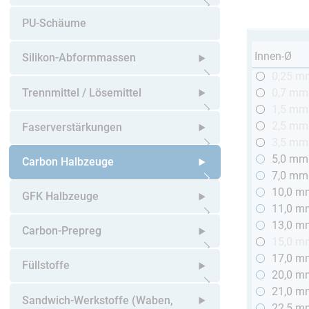
Untermenü öffnen
PU-Schäume
Innen-Ø
Silikon-Abformmassen
0,25 m
Untermenü öffnen
Trennmittel / Lösemittel
0,7 mm
1,5 mm
Untermenü öffnen
2,5 mm
Faserverstärkungen
3,5 mm
5,0 mm
Untermenü öffnen
Carbon Halbzeuge
7,0 mm
10,0 m
Untermenü öffnen
GFK Halbzeuge
11,0 m
13,0 m
Untermenü öffnen
Carbon-Prepreg
15,0 m
17,0 m
Untermenü öffnen
Füllstoffe
20,0 m
21,0 m
Untermenü öffnen
Sandwich-Werkstoffe (Waben,
22,5 m