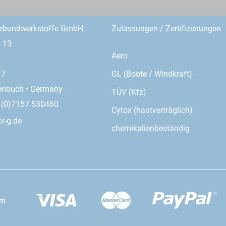
erbundwerkstoffe GmbH
Zulassungen / Zertifizierungen
- 13
Aero
GL (Boote / Windkraft)
17
enbuch • Germany
TÜV (Kfz)
9 (0)7157 530460
Cytox (hautverträglich)
r-g.de
chemikalienbeständig