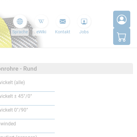
Sprache
eWiki
Kontakt
Jobs
nrohre - Rund
ickelt (alle)
ickelt ± 45°/0°
ickelt 0°/90°
lwinded