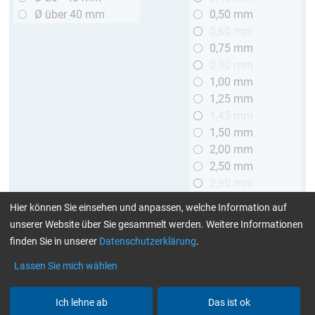
Ø über 40 mm
0,50 mm
0,60 mm
0,75 mm
0,90 mm
1,00 mm
1,25 mm
1,45 mm
1,50 mm
2,00 mm
2,50 mm
2,90 mm
3,00 mm
Hier können Sie einsehen und anpassen, welche Information auf
unserer Website über Sie gesammelt werden. Weitere Informationen
Länge
finden Sie in unserer
Datenschutzerklärung
.
bis 1 m
Lassen Sie mich wählen
> 1 bis 2 m
Ich lehne ab
Das ist ok
Art