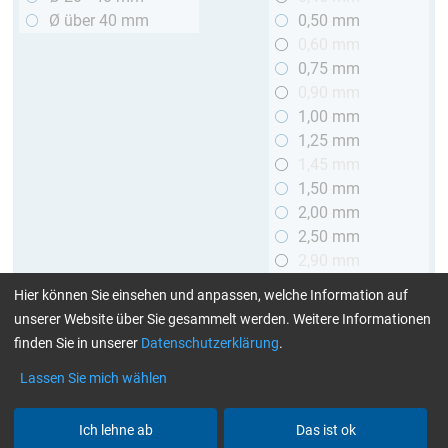
Ø über 40 mm
0,50 mm
0,60 mm
0,75 mm
0,90 mm
1,00 mm
1,25 mm
1,45 mm
1,50 mm
2,00 mm
2,50 mm
2,90 mm
3,00 mm
Hier können Sie einsehen und anpassen, welche Information auf
unserer Website über Sie gesammelt werden. Weitere Informationen
Länge
finden Sie in unserer
Datenschutzerklärung
.
bis 1 m
Lassen Sie mich wählen
> 1 bis 2 m
Ich lehne ab
Das ist ok
Art