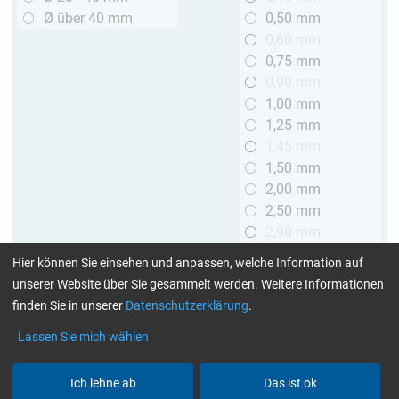
Ø über 40 mm
0,50 mm
0,60 mm
0,75 mm
0,90 mm
1,00 mm
1,25 mm
1,45 mm
1,50 mm
2,00 mm
2,50 mm
2,90 mm
3,00 mm
Hier können Sie einsehen und anpassen, welche Information auf
unserer Website über Sie gesammelt werden. Weitere Informationen
Länge
finden Sie in unserer
Datenschutzerklärung
.
bis 1 m
Lassen Sie mich wählen
> 1 bis 2 m
Ich lehne ab
Das ist ok
Art