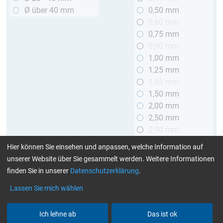
Ø über 40 mm
0,50 mm
0,60 mm
0,75 mm
0,90 mm
1,00 mm
1,25 mm
1,45 mm
1,50 mm
2,00 mm
2,50 mm
2,90 mm
3,00 mm
Hier können Sie einsehen und anpassen, welche Information auf
unserer Website über Sie gesammelt werden. Weitere Informationen
Länge
finden Sie in unserer
Datenschutzerklärung
.
bis 1 m
Lassen Sie mich wählen
> 1 bis 2 m
Ich lehne ab
Das ist ok
Art