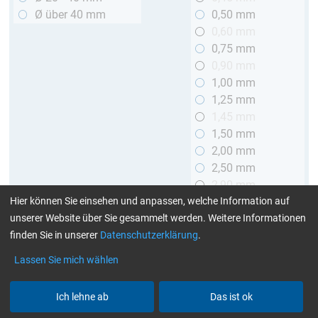
Ø über 40 mm
0,50 mm
0,60 mm
0,75 mm
0,90 mm
1,00 mm
1,25 mm
1,45 mm
1,50 mm
2,00 mm
2,50 mm
2,90 mm
Hier können Sie einsehen und anpassen, welche Information auf
3,00 mm
unserer Website über Sie gesammelt werden. Weitere Informationen
Länge
finden Sie in unserer
Datenschutzerklärung
.
bis 1 m
Lassen Sie mich wählen
> 1 bis 2 m
Ich lehne ab
Das ist ok
Art