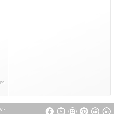
/pc.
Wiki