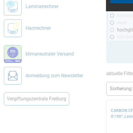
R&G
Laminatrechner
telesko
konisc
matt
Harzrechner
hochgl
mit Ge
klimaneutraler Versand
aktuelle Filt
Anmeldung zum Newsletter
Vergiftungszentrale Freiburg
CARBON CFK
0°/90°, Lei