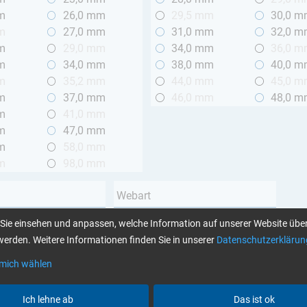
m
26,0 mm
29,5 mm
30,0 
m
27,0 mm
31,0 mm
32,0 
m
29,0 mm
34,0 mm
36,0 
m
34,0 mm
38,0 mm
40,0 
m
35,2 mm
44,0 mm
45,0 
m
37,0 mm
46,0 mm
48,0 
m
41,0 mm
m
47,0 mm
m
58,0 mm
m
98,0 mm
Webart
Leinwand
Sie einsehen und anpassen, welche Information auf unserer Website über
 2 m
Köper
erden. Weitere Informationen finden Sie in unserer
Datenschutzerklärun
Unidirektional
 mich wählen
Garnart
Ich lehne ab
Das ist ok