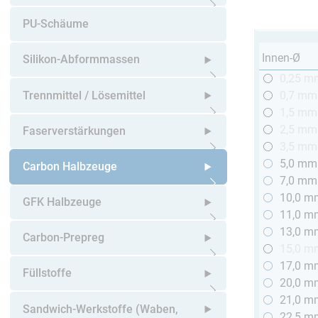
Untermenü öffnen
PU-Schäume
Innen-Ø
Silikon-Abformmassen
0,25 m
Untermenü öffnen
Trennmittel / Lösemittel
0,7 mm
1,5 mm
Untermenü öffnen
2,5 mm
Faserverstärkungen
3,5 mm
5,0 mm
Untermenü öffnen
Carbon Halbzeuge
7,0 mm
10,0 m
Untermenü öffnen
GFK Halbzeuge
11,0 m
13,0 m
Untermenü öffnen
Carbon-Prepreg
15,0 m
17,0 m
Untermenü öffnen
Füllstoffe
20,0 m
21,0 m
Untermenü öffnen
Sandwich-Werkstoffe (Waben,
22,5 m