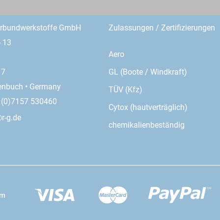
erbundwerkstoffe GmbH
Zulassungen / Zertifizierungen
- 13
Aero
GL (Boote / Windkraft)
17
enbuch • Germany
TÜV (Kfz)
9 (0)7157 530460
Cytox (hautverträglich)
r-g.de
chemikalienbeständig