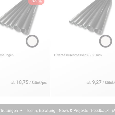
messungen
Diverse Durchmesser: 6 - 50 mm
18,75
9,27
ab
/ Stück/pc.
ab
/ Stück
rtretungen
Techn. Beratung
News & Projekte
Feedback
e