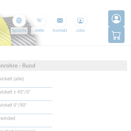
Sprache
eWiki
Kontakt
Jobs
nrohre - Rund
ickelt (alle)
ickelt ± 45°/0°
ickelt 0°/90°
lwinded