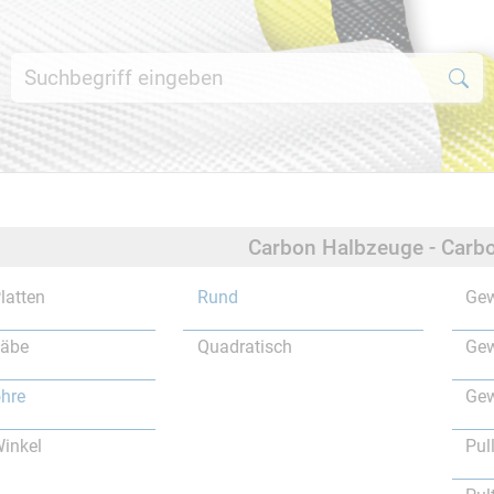
Carbon Halbzeuge - Carbo
latten
Rund
Gew
täbe
Quadratisch
Gew
hre
Gew
inkel
Pul