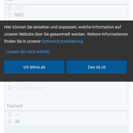
DPP™
R&G
teleskopierbar
Hier können Sie einsehen und anpassen, welche Information auf
konisch
unserer Website über Sie gesammelt werden. Weitere Informationen
matt
finden Sie in unserer
Datenschutzerklärung
.
hochglänzend
mit Gewinde
Lassen Sie mich wählen
Webart
Ich lehne ab
Das ist ok
Leinwand
Köper
Unidirektional
Garnart
1k
3k