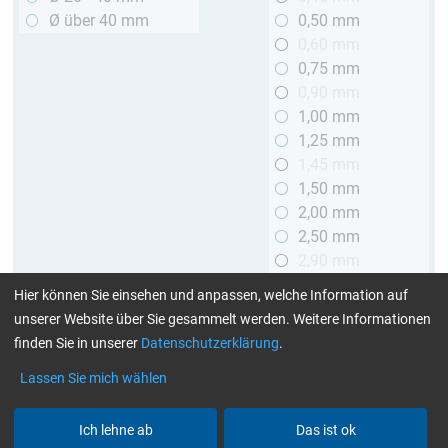
Ø über 40 mm
0,50 mm
0,60 mm
0,75 mm
0,90 mm
1,00 mm
1,25 mm
1,45 mm
1,50 mm
2,00 mm
2,50 mm
2,90 mm
3,00 mm
Hier können Sie einsehen und anpassen, welche Information auf
unserer Website über Sie gesammelt werden. Weitere Informationen
Länge
finden Sie in unserer
Datenschutzerklärung
.
bis 1 m
Lassen Sie mich wählen
> 1 bis 2 m
Ich lehne ab
Das ist ok
Art