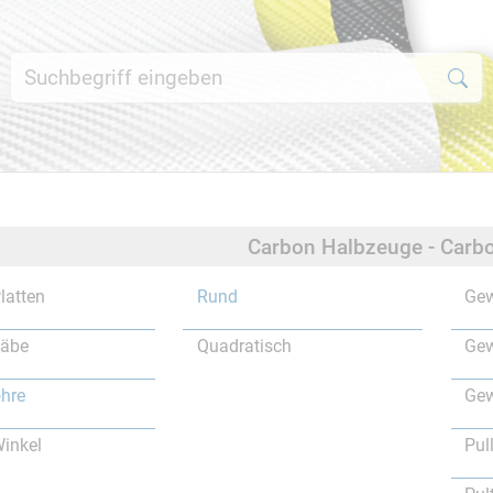
Carbon Halbzeuge - Carbo
latten
Rund
Gew
täbe
Quadratisch
Gew
hre
Gew
inkel
Pul