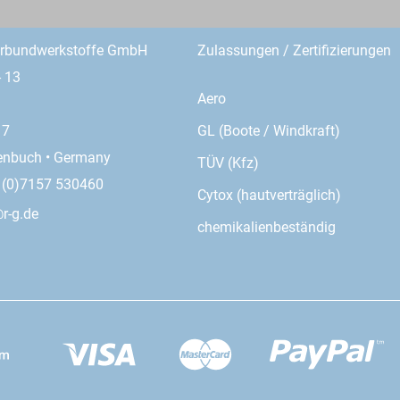
erbundwerkstoffe GmbH
Zulassungen / Zertifizierungen
- 13
Aero
GL (Boote / Windkraft)
17
enbuch • Germany
TÜV (Kfz)
9 (0)7157 530460
Cytox (hautverträglich)
r-g.de
chemikalienbeständig