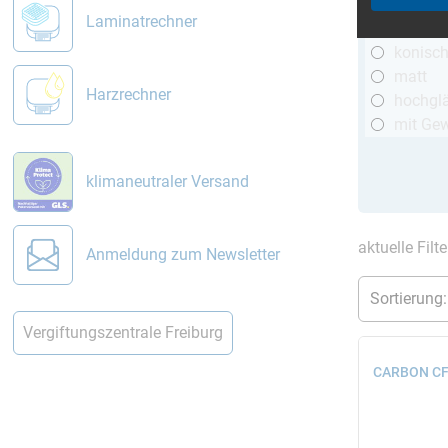
R&G
Laminatrechner
telesko
konisc
matt
Harzrechner
hochgl
mit Ge
klimaneutraler Versand
aktuelle Filt
Anmeldung zum Newsletter
Vergiftungszentrale Freiburg
CARBON CFK