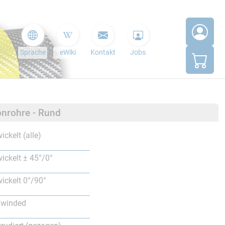
Sprache
eWiki
Kontakt
Jobs
nrohre - Rund
ickelt (alle)
ickelt ± 45°/0°
ickelt 0°/90°
lwinded