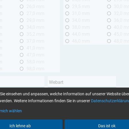
m
26,0 mm
29,5 mm
30,0 
m
27,0 mm
31,0 mm
32,0 
m
29,0 mm
34,0 mm
36,0 
m
34,0 mm
38,0 mm
40,0 
m
35,2 mm
44,0 mm
45,0 
m
37,0 mm
46,0 mm
48,0 
m
41,0 mm
m
47,0 mm
m
58,0 mm
m
98,0 mm
Webart
Leinwand
Sie einsehen und anpassen, welche Information auf unserer Website über
 2 m
Köper
erden. Weitere Informationen finden Sie in unserer
Datenschutzerklärun
Unidirektional
 mich wählen
Garnart
Ich lehne ab
Das ist ok