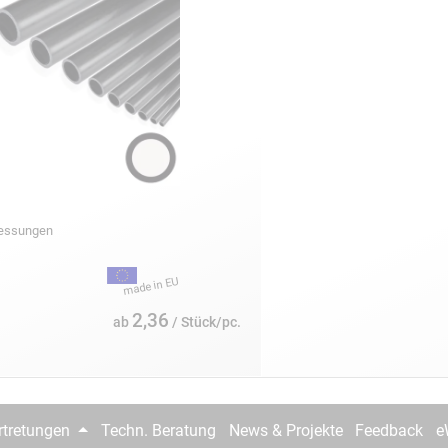
essungen
2,36
ab
/ Stück/pc.
rtretungen
Techn. Beratung
News & Projekte
Feedback
e