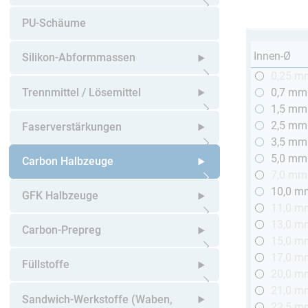
Untermenü öffnen
PU-Schäume
Innen-Ø
Silikon-Abformmassen
0,25 m
Untermenü öffnen
Trennmittel / Lösemittel
0,7 mm
1,5 mm
Untermenü öffnen
2,5 mm
Faserverstärkungen
3,5 mm
5,0 mm
Untermenü öffnen
Carbon Halbzeuge
7,0 mm
10,0 m
Untermenü öffnen
GFK Halbzeuge
11,0 m
13,0 m
Untermenü öffnen
Carbon-Prepreg
15,0 m
17,0 m
Untermenü öffnen
Füllstoffe
20,0 m
21,0 m
Untermenü öffnen
Sandwich-Werkstoffe (Waben,
22,5 m