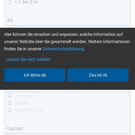
> 1 bis 2 m
Art
DPP™
Hier können Sie einsehen und anpassen, welche Information auf
R&G
unserer Website über Sie gesammelt werden. Weitere Informationen
teleskopierbar
finden Sie in unserer
Datenschutzerklärung
.
konisch
matt
Lassen Sie mich wählen
hochglänzend
mit Gewinde
Ich lehne ab
Das ist ok
Webart
Leinwand
Köper
Unidirektional
Garnart