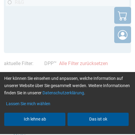
R&G
aktuelle Filter:
DPP™
Alle Filter zurücksetzen
404 – Diese Verbindung existiert nicht
Hier können Sie einsehen und anpassen, welche Information auf
mehr
unserer Website über Sie gesammelt werden. Weitere Informationen
finden Sie in unserer
Datenschutzerklärung
.
Die angeforderte Seite ist nicht mehr verfügbar oder wurde
verschoben.
Lassen Sie mich wählen
Wie bei einem Faserverbund ohne Matrix fehlt hier die
Verbindung – aber wir zeigen Ihnen den richtigen Weg:
Ich lehne ab
Das ist ok
Startseite