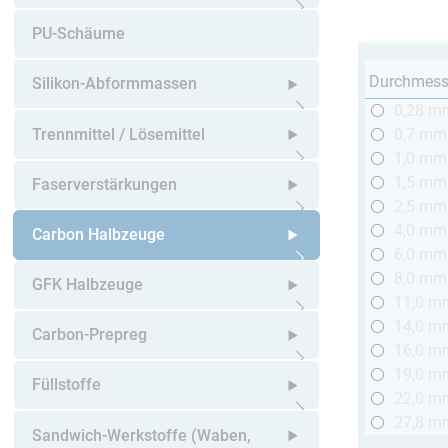
Untermenü öffnen
PU-Schäume
Durchmess
Silikon-Abformmassen
0,28 m
Untermenü öffnen
Trennmittel / Lösemittel
0,7 mm
1,0 mm
Untermenü öffnen
1,5 mm
Faserverstärkungen
2,5 mm
4,0 mm
Untermenü öffnen
Carbon Halbzeuge
6,0 mm
8,0 mm
Untermenü öffnen
GFK Halbzeuge
11,0 m
14,0 m
Untermenü öffnen
Carbon-Prepreg
16,0 m
19,0 m
Untermenü öffnen
Füllstoffe
22,0 m
27,8 m
Untermenü öffnen
Sandwich-Werkstoffe (Waben,