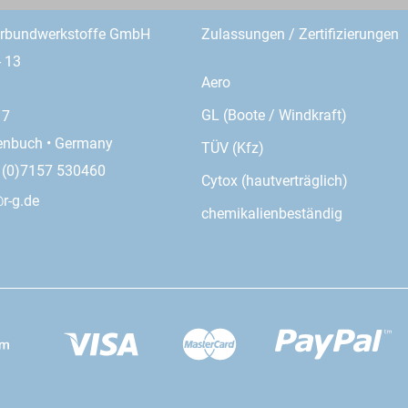
erbundwerkstoffe GmbH
Zulassungen / Zertifizierungen
- 13
Aero
GL (Boote / Windkraft)
17
enbuch • Germany
TÜV (Kfz)
9 (0)7157 530460
Cytox (hautverträglich)
r-g.de
chemikalienbeständig