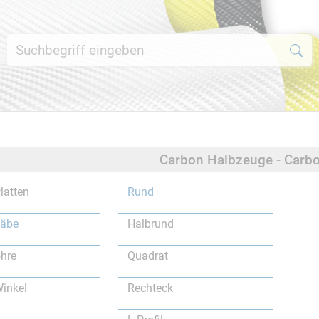
Carbon Halbzeuge - Carb
latten
Rund
täbe
Halbrund
hre
Quadrat
inkel
Rechteck