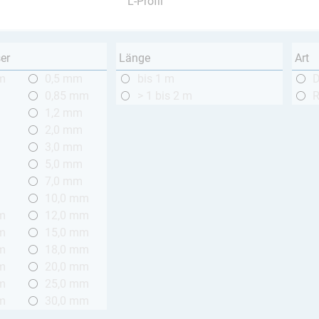
L-Profil
er
Länge
Art
m
0,5 mm
bis 1 m
0,85 mm
> 1 bis 2 m
1,2 mm
2,0 mm
3,0 mm
5,0 mm
7,0 mm
10,0 mm
m
12,0 mm
m
15,0 mm
m
18,0 mm
m
20,0 mm
m
25,0 mm
m
30,0 mm