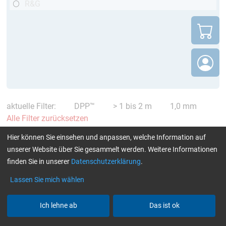
R&G
aktuelle Filter:
DPP™
> 1 bis 2 m
1,0 mm
Alle Filter zurücksetzen
404 – Diese Verbindung existiert nicht
Hier können Sie einsehen und anpassen, welche Information auf
unserer Website über Sie gesammelt werden. Weitere Informationen
mehr
finden Sie in unserer
Datenschutzerklärung
.
Die angeforderte Seite ist nicht mehr verfügbar oder wurde
Lassen Sie mich wählen
verschoben.
Wie bei einem Faserverbund ohne Matrix fehlt hier die
Ich lehne ab
Das ist ok
Verbindung – aber wir zeigen Ihnen den richtigen Weg: