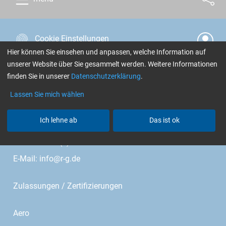
Cookie Einstellungen
Hier können Sie einsehen und anpassen, welche Information auf
unserer Website über Sie gesammelt werden. Weitere Informationen
R&G Faserverbundwerkstoffe GmbH
finden Sie in unserer
Datenschutzerklärung
.
Im Meißel 7 - 13
Lassen Sie mich wählen
Bonholzstr. 17
Ich lehne ab
Das ist ok
71111 Waldenbuch • Germany
Telefon: +49 (0)7157 530460
E-Mail:
info@r-g.de
Zulassungen / Zertifizierungen
Aero