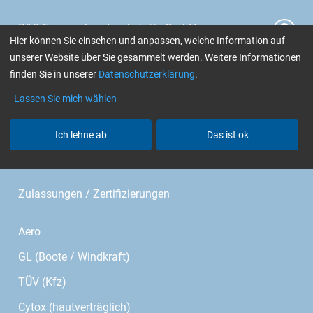
R&G Faserverbundwerkstoffe GmbH
Hier können Sie einsehen und anpassen, welche Information auf
Im Meißel 7 - 13
unserer Website über Sie gesammelt werden. Weitere Informationen
finden Sie in unserer
Datenschutzerklärung
.
Bonholzstr. 17
Lassen Sie mich wählen
71111 Waldenbuch • Germany
Telefon: +49 (0)7157 530460
Ich lehne ab
Das ist ok
E-Mail:
info@r-g.de
Zulassungen / Zertifizierungen
Aero
GL (Boote / Windkraft)
TÜV (Kfz)
Cytox (hautverträglich)