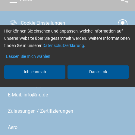
Cookie Einstellungen
Hier können Sie einsehen und anpassen, welche Information auf
unserer Website über Sie gesammelt werden. Weitere Informationen
R&G Faserverbundwerkstoffe GmbH
finden Sie in unserer
Datenschutzerklärung
.
Im Meißel 7 - 13
Lassen Sie mich wählen
Bonholzstr. 17
Ich lehne ab
Das ist ok
71111 Waldenbuch • Germany
Telefon: +49 (0)7157 530460
E-Mail:
info@r-g.de
Zulassungen / Zertifizierungen
Aero