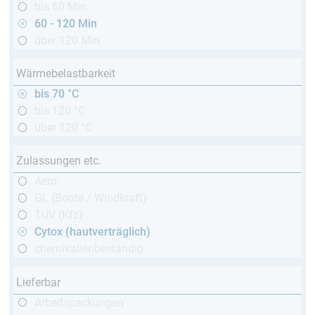
bis 60 Min
60 - 120 Min
über 120 Min
Wärmebelastbarkeit
bis 70 °C
bis 120 °C
über 120 °C
Zulassungen etc.
Aero
GL (Boote / Windkraft)
TÜV (Kfz)
Cytox (hautverträglich)
chemikalienbeständig
Lieferbar
Arbeitspackungen