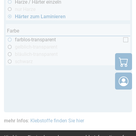
Harze / Härter einzeln
nur Harze
Härter zum Laminieren
Farbe
farblos-transparent
gelblich-transparent
bläulich-transparent
schwarz
mehr Infos
:
Klebstoffe finden Sie hier
aktuelle Filter:
60 - 120 Min
bis 70 °C
Cytox