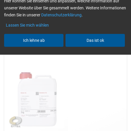
Hier können Sie einsehen und anpassen, welche Information auf
(hautverträglich)
Härter zum Laminieren
unserer Website über Sie gesammelt werden. Weitere Informationen
Alle Filter zurücksetzen
finden Sie in unserer
Datenschutzerklärung
.
Lassen Sie mich wählen
Ich lehne ab
Das ist ok
Härter CL (60 min)