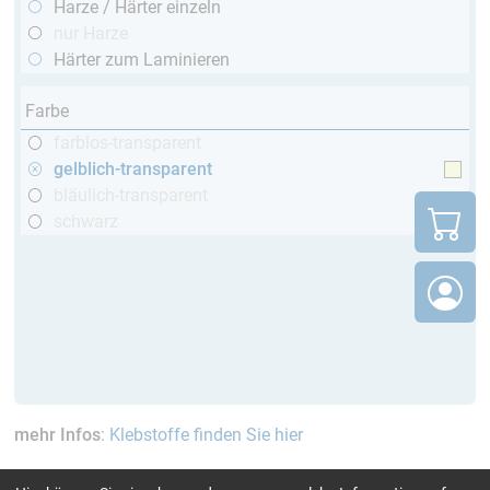
Harze / Härter einzeln
nur Harze
Härter zum Laminieren
Farbe
farblos-transparent
gelblich-transparent
bläulich-transparent
schwarz
mehr Infos
:
Klebstoffe finden Sie hier
aktuelle Filter:
bis 60 Min
bis 120 °C
GL (Boote