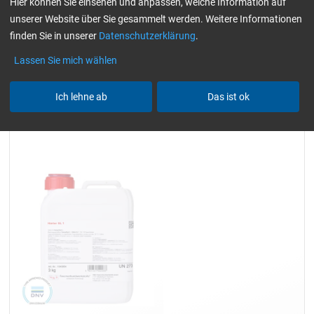
Hier können Sie einsehen und anpassen, welche Information auf
/ Windkraft)
nur Härter
gelblich-transparent
unserer Website über Sie gesammelt werden. Weitere Informationen
Alle Filter zurücksetzen
finden Sie in unserer
Datenschutzerklärung
.
Lassen Sie mich wählen
Ich lehne ab
Das ist ok
Härter GL 1 (30 min)