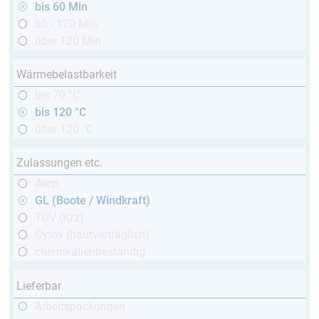
bis 60 Min
60 - 120 Min
über 120 Min
Wärmebelastbarkeit
bis 70 °C
bis 120 °C
über 120 °C
Zulassungen etc.
Aero
GL (Boote / Windkraft)
TÜV (Kfz)
Cytox (hautverträglich)
chemikalienbeständig
Lieferbar
Arbeitspackungen