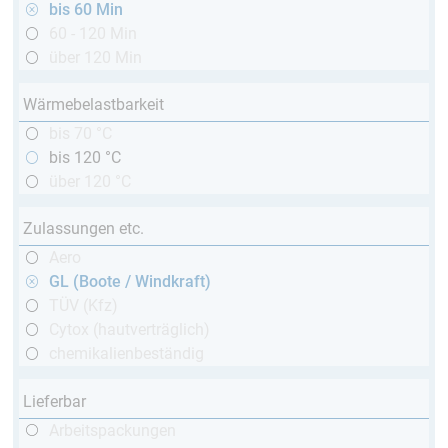
bis 60 Min
60 - 120 Min
über 120 Min
Wärmebelastbarkeit
bis 70 °C
bis 120 °C
über 120 °C
Zulassungen etc.
Aero
GL (Boote / Windkraft)
TÜV (Kfz)
Cytox (hautverträglich)
chemikalienbeständig
Lieferbar
Arbeitspackungen