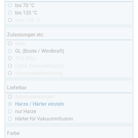
bis 70 °C
bis 120 °C
über 120 °C
Zulassungen etc.
Aero
GL (Boote / Windkraft)
TÜV (Kfz)
Cytox (hautverträglich)
chemikalienbeständig
Lieferbar
Arbeitspackungen
Harze / Härter einzeln
nur Harze
Härter für Vakuuminfusion
Farbe