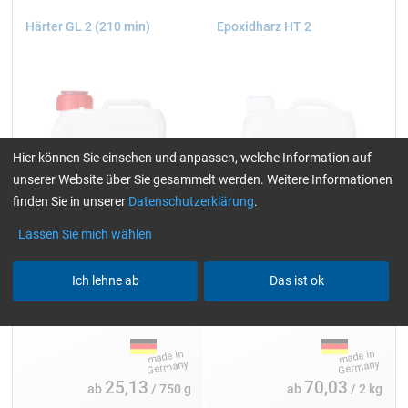
Härter GL 2 (210 min)
Epoxidharz HT 2
Hier können Sie einsehen und anpassen, welche Information auf
unserer Website über Sie gesammelt werden. Weitere Informationen
finden Sie in unserer
Datenschutzerklärung
.
Lassen Sie mich wählen
Ich lehne ab
Das ist ok
Einzelpackungen:
Einzelpackungen:
0,75, 1,5, 3, 7,5, 20 und 180 kg
2, 5, 10 und 30 kg
25,13
70,03
ab
/ 750 g
ab
/ 2 kg