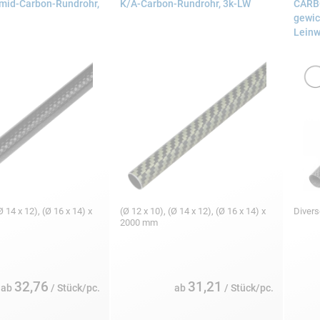
mid-Carbon-Rundrohr,
K/A-Carbon-Rundrohr, 3k-LW
CARB
gewic
Leinw
Ø 14 x 12), (Ø 16 x 14) x
(Ø 12 x 10), (Ø 14 x 12), (Ø 16 x 14) x
Diver
2000 mm
32,76
31,21
ab
/ Stück/pc.
ab
/ Stück/pc.