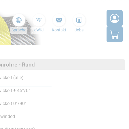
Sprache
eWiki
Kontakt
Jobs
nrohre - Rund
ickelt (alle)
ickelt ± 45°/0°
ickelt 0°/90°
lwinded