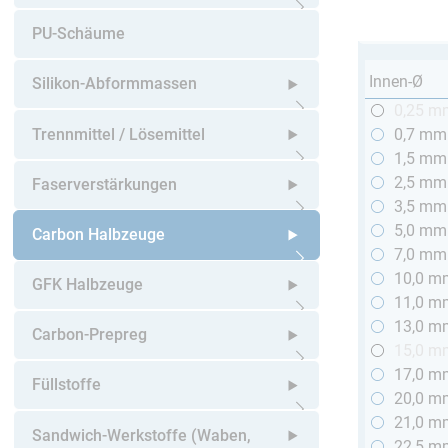
Untermenü öffnen
PU-Schäume
Innen-Ø
Silikon-Abformmassen
0,25 m
Untermenü öffnen
Trennmittel / Lösemittel
0,7 mm
1,5 mm
Untermenü öffnen
2,5 mm
Faserverstärkungen
3,5 mm
5,0 mm
Untermenü öffnen
Carbon Halbzeuge
7,0 mm
10,0 m
Untermenü öffnen
GFK Halbzeuge
11,0 m
13,0 m
Untermenü öffnen
Carbon-Prepreg
15,0 m
17,0 m
Untermenü öffnen
Füllstoffe
20,0 m
21,0 m
Untermenü öffnen
Sandwich-Werkstoffe (Waben,
22,5 m