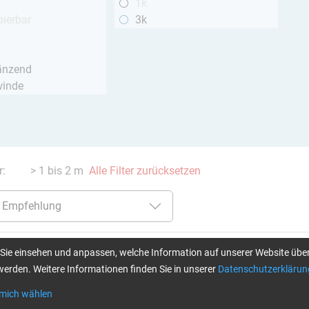
1k
pierbar
3k
h
änzend
winde
er:
> 1 bis 2 m
Alle Filter zurücksetzen
Sie einsehen und anpassen, welche Information auf unserer Website über
K-Rundrohre
CARBON CFK-Rundrohre
CARB
erden. Weitere Informationen finden Sie in unserer
Datenschutzerklärun
pultrudiert (DPP™ / R&G)
pultr
(Rest
 mich wählen