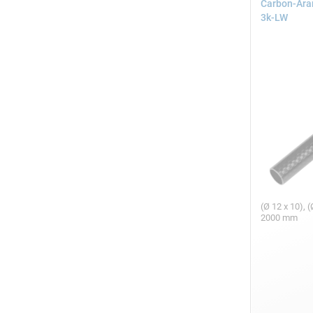
Carbon-Ara
3k-LW
(Ø 12 x 10), (
2000 mm