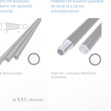
ON CFK-Rundrohre
CARBON CFK-Rundrohr gewickelt,
kelt 0°/90° (konisch),
3k-LW (Ø 32 x 28) mit
and (3k)
Schraubeinsätzen
se Abmessungen
2000 mm, Leinwand, Oberfläche
GLÄNZEND
9,51
ab
/ Stück/pc.