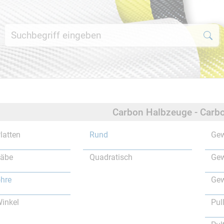
Carbon Halbzeuge - Carbo
latten
Rund
Gew
täbe
Quadratisch
Gew
hre
Gew
inkel
Pul