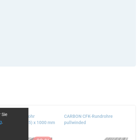
 Sie
ON CFK-Rundrohr
CARBON CFK-Rundrohre
g
.
udiert, (Ø 20 / 15) x 1000 mm
pullwinded
posten)