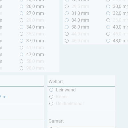
m
26,0 mm
29,5 mm
30,0 
m
27,0 mm
31,0 mm
32,0 
m
29,0 mm
34,0 mm
36,0 
m
34,0 mm
38,0 mm
40,0 
m
35,2 mm
44,0 mm
45,0 
m
37,0 mm
46,0 mm
48,0 
m
41,0 mm
m
47,0 mm
m
58,0 mm
m
98,0 mm
Webart
Leinwand
 2 m
Köper
Unidirektional
Garnart