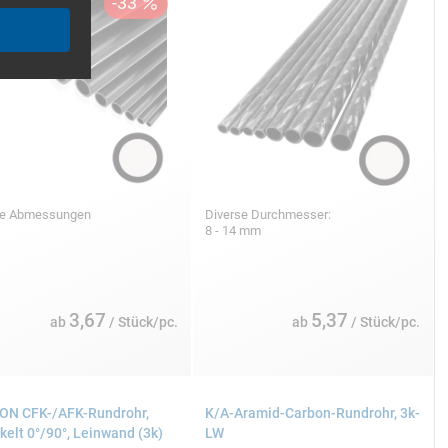
se Abmessungen
Diverse Durchmesser:
8 - 14 mm
3,67
5,37
ab
/ Stück/pc.
ab
/ Stück/pc.
N CFK-/AFK-Rundrohr,
K/A-Aramid-Carbon-Rundrohr, 3k-
kelt 0°/90°, Leinwand (3k)
LW