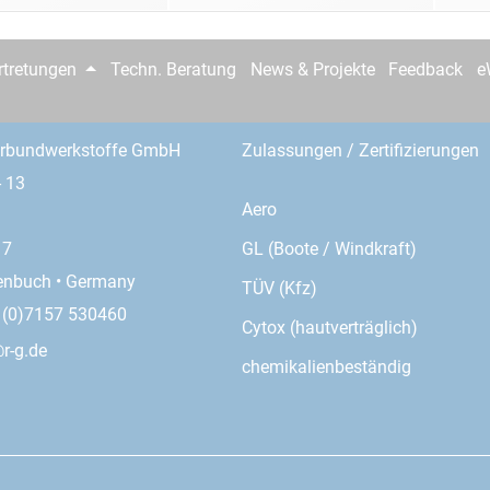
rtretungen
Techn. Beratung
News & Projekte
Feedback
e
erbundwerkstoffe GmbH
Zulassungen / Zertifizierungen
- 13
Aero
GL (Boote / Windkraft)
17
enbuch • Germany
TÜV (Kfz)
9 (0)7157 530460
Cytox (hautverträglich)
r-g.de
chemikalienbeständig