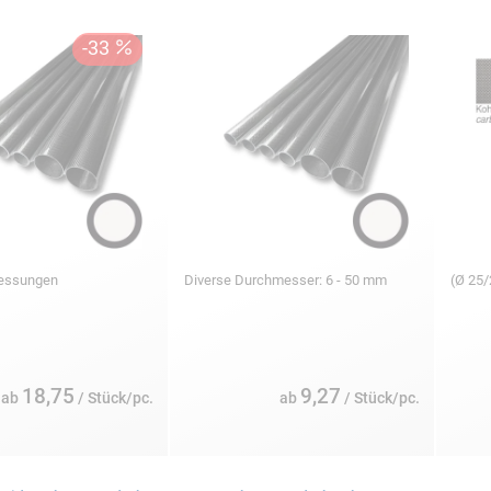
messungen
Diverse Durchmesser: 6 - 50 mm
(Ø 25
18,75
9,27
ab
/ Stück/pc.
ab
/ Stück/pc.