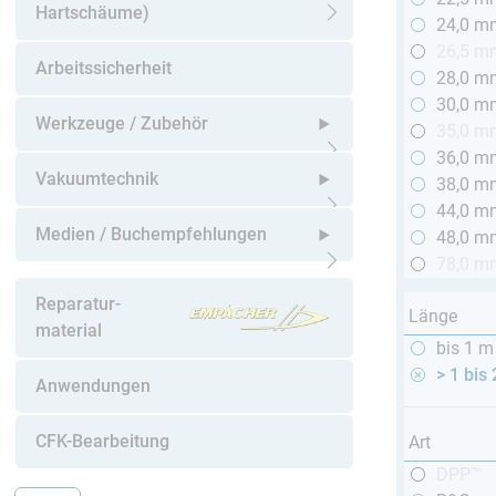
Hartschäume)
24,0 m
Untermenü öffnen
26,5 m
Arbeitssicherheit
28,0 m
30,0 m
Werkzeuge / Zubehör
35,0 m
36,0 m
Untermenü öffnen
Vakuumtechnik
38,0 m
44,0 m
Untermenü öffnen
Medien / Buchempfehlungen
48,0 m
78,0 m
Untermenü öffnen
Reparatur-
Länge
material
bis 1 m
> 1 bis
Anwendungen
CFK-Bearbeitung
Art
DPP™