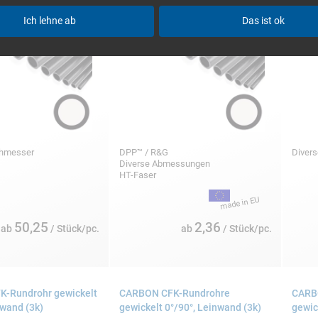
Ich lehne ab
Das ist ok
chmesser
DPP™ / R&G
Diver
Diverse Abmessungen
HT-Faser
50,25
2,36
ab
/ Stück/pc.
ab
/ Stück/pc.
-Rundrohr gewickelt
CARBON CFK-Rundrohre
CARBO
nwand (3k)
gewickelt 0°/90°, Leinwand (3k)
gewic