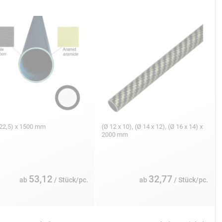
/22,5) x 1500 mm
(Ø 12 x 10), (Ø 14 x 12), (Ø 16 x 14) x
2000 mm
53,12
32,77
ab
/ Stück/pc.
ab
/ Stück/pc.