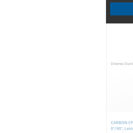
Diverse Dur
CARBON CFK
0°/90°, Lei